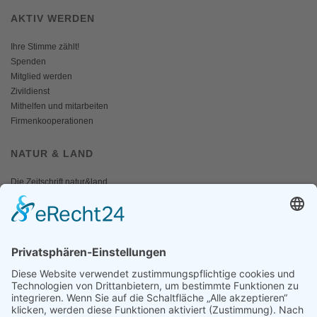
AKTIV WERDEN
Ihre Stimme zählt!
Spenden
Mitglied werden
Zivildienst
Mithelfen und mitarbeiten
Firmenkooperationen
NATUR & LAND
Die Zeitschrift natur&land
Archiv
Mediadaten
PRESSE
Fotos und Logos
Presseaussendungen
Presse