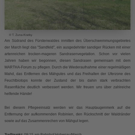
© T. Zuna-Kratky
Am Südrand des Fürstenwaldes inmitten des Überschwemmungsgebietes
der March liegt das "Sandfeld", ein ausgedehnter sandiger Rücken mit einer
artenreichen trocken-mageren Sandrasenvegetation. Schon vor vielen
Jahren haben wir begonnen, diesen Sandrasen gemeinsam mit dem
MARTHA-Forum zu pflegen. Durch die Wiederaufnahme einer regelmäßigen
Mahd, das Entfernen des Mähgutes und das Freihalten der Uferzone des
Feuchtbiotops konnte der Zustand der bis dahin stark verbrachten
Rasenfläche deutlich verbessert werden. Wir freuen uns über zahlreiche
helfende Hände!
Bei diesem Pflegeeinsatz werden wir das Hauptaugenmerk auf die
Entfernung der aufkommenden Robinien, den Rückschnitt der Waldränder
sowie auf das Zusammenrechen von Mähgut legen.
Treffpunkt
:
09:15 am Bahnhof Hohenau/March