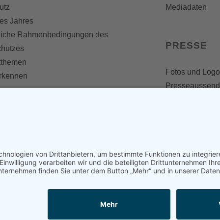
utz
Mediadaten
es Jahres
liche Rahmenbedingungen des
PRESSE
chutzes
themen
Fotos und Logo
erkennen
Presseaussen
Presse
Presseinformat
IV WERDEN
imme zählt!
en
d werden
nst
en und mitarbeiten
kooperationen