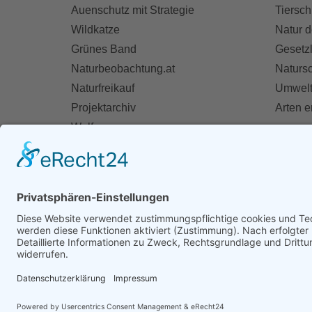
Auenschutz mit Strategie
Tiersch
Wildkatze
Natur d
Grünes Band
Gesetz
Naturbeobachtung.at
Naturs
Naturfreikauf
Umwelt
Projektarchiv
Arten 
Wolf
Fischotter
AKT
Ihre St
Spend
Mitglie
Zivildie
Mithelf
Firmen