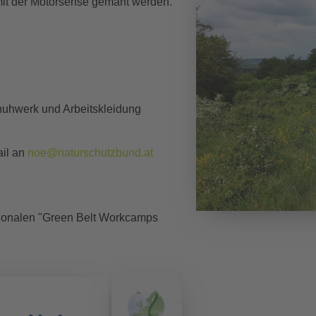
mit der Motorsense gemäht werden.
huhwerk und Arbeitskleidung
ail an
noe@naturschutzbund.at
tionalen "Green Belt Workcamps