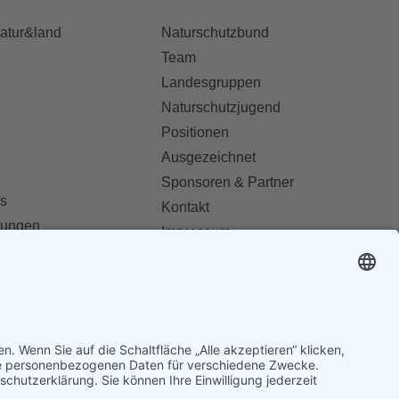
natur&land
Naturschutzbund
Team
Landesgruppen
Naturschutzjugend
Positionen
Ausgezeichnet
Sponsoren & Partner
s
Kontakt
dungen
Impressum
Datenschutz
ionen abonnieren
AGB