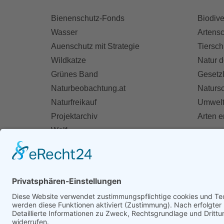
Bienenschutz-Fonds
Biodive
Wasser
Artensc
Auenschutz mit Strategie
Tiersch
Wildkatze
Natur d
Grünes Band
Gesetz
Naturbeobachtung.at
Naturs
Naturfreikauf
Umwelt
Projektarchiv
Arten 
Wolf
Fischotter
AKT
Ihre St
Spend
Mitglie