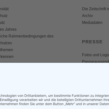
rsität
Die Zeitschrift 
hutz
Archiv
utz
Mediadaten
es Jahres
liche Rahmenbedingungen des
PRESSE
chutzes
themen
Fotos und Logo
erkennen
Presseaussen
Presse
Presseinformat
IV WERDEN
imme zählt!
en
d werden