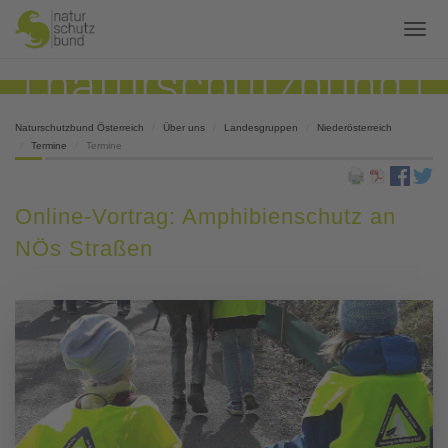
Naturschutzbund Österreich
Über uns
Landesgruppen
Niederösterreich
Termine
Termine
Online-Vortrag: Amphibienschutz an
NÖs Straßen