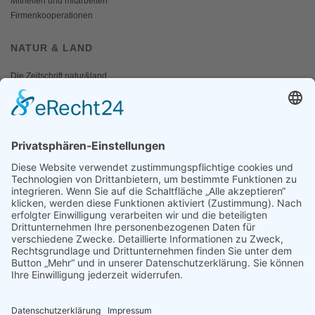
Mithelfen und mitarbeiten
Firmenkooperationen
NATUR & LAND
Die Zeitschrift natur&land
Archiv
Mediadaten
PRESSE
Fotos und Logos
Presseaussendungen
Presse
Presseinformationen abonnieren
ÜBER UNS
Naturschutzbund
Team
Landesgruppen