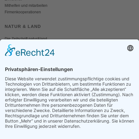
Mithelfen und mitarbeiten
Firmenkooperationen
NATUR & LAND
Die Zeitschrift natur&land
Archiv
Mediadaten
PRESSE
Fotos und Logos
Presseaussendungen
Presse
Presseinformationen abonnieren
ÜBER UNS
Naturschutzbund
Team
Landesgruppen