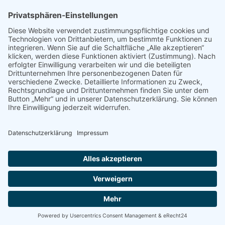
PRESSE
Fotos und Logos
Presseaussendungen
Presse
Presseinformationen abonnieren
ÜBER UNS
Naturschutzbund
Team
Landesgruppen
Naturschutzjugend
Positionen
Ausgezeichnet
Sponsoren & Partner
Kontakt
Impressum
Datenschutz
AGB
.