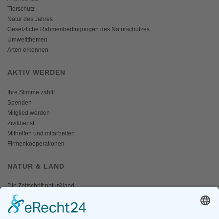
Tierschutz
Natur des Jahres
Gesetzliche Rahmenbedingungen des Naturschutzes
Umweltthemen
Arten erkennen
AKTIV WERDEN
Ihre Stimme zählt!
Spenden
Mitglied werden
Zivildienst
Mithelfen und mitarbeiten
Firmenkooperationen
NATUR & LAND
Die Zeitschrift natur&land
Archiv
Mediadaten