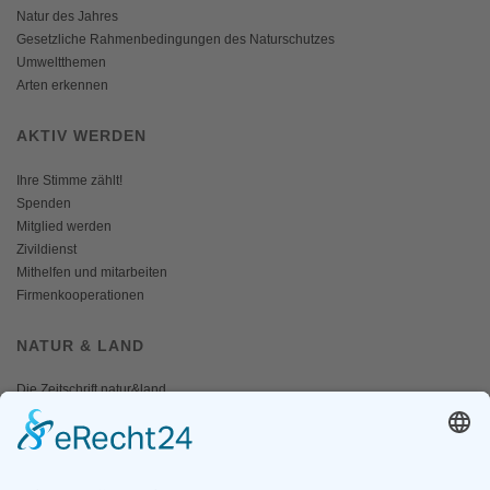
Natur des Jahres
Gesetzliche Rahmenbedingungen des Naturschutzes
Umweltthemen
Arten erkennen
AKTIV WERDEN
Ihre Stimme zählt!
Spenden
Mitglied werden
Zivildienst
Mithelfen und mitarbeiten
Firmenkooperationen
NATUR & LAND
Die Zeitschrift natur&land
Archiv
Mediadaten
PRESSE