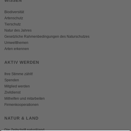
WISSEN
Biodiversität
Artenschutz
Tierschutz
Natur des Jahres
Gesetzliche Rahmenbedingungen des Naturschutzes
Umweltthemen
Arten erkennen
AKTIV WERDEN
Ihre Stimme zählt!
Spenden
Mitglied werden
Zivildienst
Mithelfen und mitarbeiten
Firmenkooperationen
NATUR & LAND
Die Zeitschrift natur&land