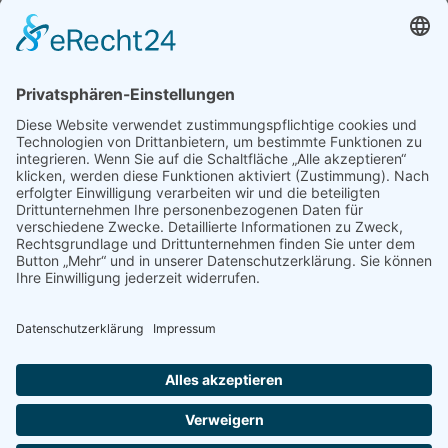
Archiv
Mediadaten
PRESSE
Fotos und Logos
Presseaussendungen
Presse
Presseinformationen abonnieren
ÜBER UNS
Naturschutzbund
Team
Landesgruppen
Naturschutzjugend
Positionen
Ausgezeichnet
Sponsoren & Partner
Kontakt
Impressum