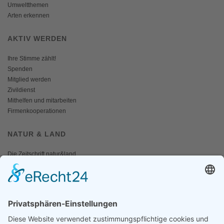
Umweltthemen
Arten erkennen
AKTIV WERDEN
Ihre Stimme zählt!
Spenden
Mitglied werden
Zivildienst
Mithelfen und mitarbeiten
Firmenkooperationen
NATUR & LAND
Die Zeitschrift natur&land
Archiv
Mediadaten
PRESSE
Fotos und Logos