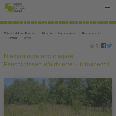
Naturschutzbund Österreich
Über uns
Landesgruppen
Niederösterreich
Termine
Termine
Niedermoore und magere
Feuchtwiesen Waldviertel - Infoabend1