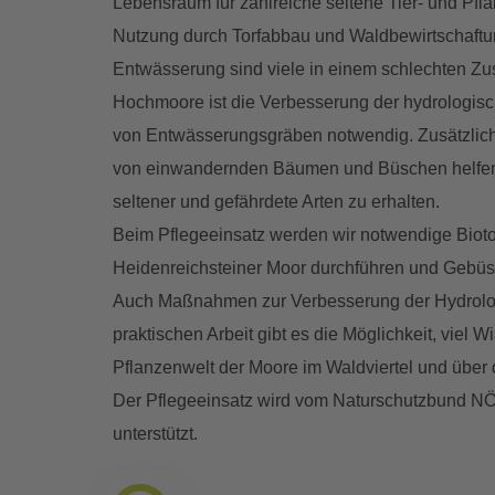
Lebensraum für zahlreiche seltene Tier- und Pfl
Nutzung durch Torfabbau und Waldbewirtschaftu
Entwässerung sind viele in einem schlechten Zus
Hochmoore ist die Verbesserung der hydrologi
von Entwässerungsgräben notwendig. Zusätzlic
von einwandernden Bäumen und Büschen helfen
seltener und gefährdete Arten zu erhalten.
Beim Pflegeeinsatz werden wir notwendige Bio
Heidenreichsteiner Moor durchführen und Gebüs
Auch Maßnahmen zur Verbesserung der Hydrolog
praktischen Arbeit gibt es die Möglichkeit, viel 
Pflanzenwelt der Moore im Waldviertel und über 
Der Pflegeeinsatz wird vom Naturschutzbund NÖ o
unterstützt.