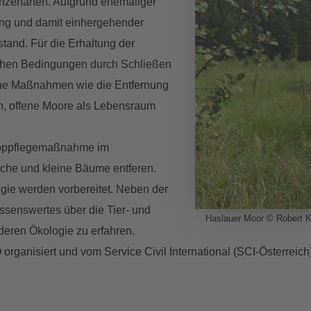
anzenarten. Aufgrund ehemaliger
ng und damit einhergehender
tand. Für die Erhaltung der
schen Bedingungen durch Schließen
he Maßnahmen wie die Entfernung
, offene Moore als Lebensraum
toppflegemaßnahme im
che und kleine Bäume entferen.
ie werden vorbereitet. Neben der
Wissenswertes über die Tier- und
Haslauer Moor © Robert K
deren Ökologie zu erfahren.
rganisiert und vom Service Civil International (SCI-Österreic