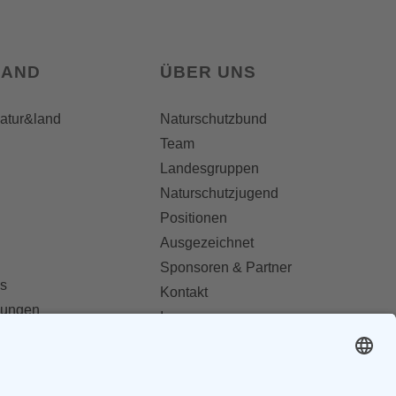
LAND
ÜBER UNS
natur&land
Naturschutzbund
Team
Landesgruppen
Naturschutzjugend
Positionen
Ausgezeichnet
Sponsoren & Partner
s
Kontakt
dungen
Impressum
Datenschutz
ionen abonnieren
AGB