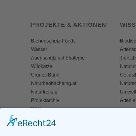
PROJEKTE & AKTIONEN
WIS
Bienenschutz-Fonds
Biodive
Wasser
Artensc
Auenschutz mit Strategie
Tiersch
Wildkatze
Natur d
Grünes Band
Gesetz
Naturbeobachtung.at
Naturs
Naturfreikauf
Umwelt
Projektarchiv
Arten 
Wolf
Fischotter
AKT