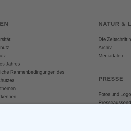
SEN
NATUR & 
rsität
Die Zeitschrift 
hutz
Archiv
utz
Mediadaten
es Jahres
liche Rahmenbedingungen des
PRESSE
chutzes
themen
Fotos und Logo
erkennen
Presseaussen
Presse
Presseinformat
IV WERDEN