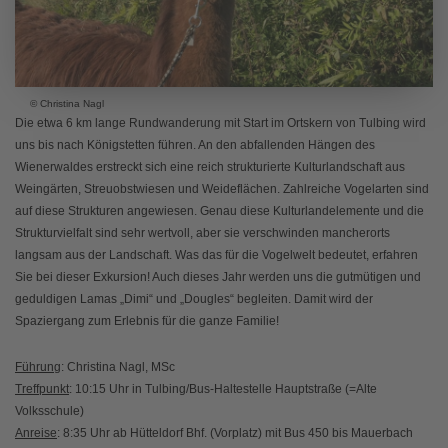
© Christina Nagl
Die etwa 6 km lange Rundwanderung mit Start im Ortskern von Tulbing wird
uns bis nach Königstetten führen. An den abfallenden Hängen des
Wienerwaldes erstreckt sich eine reich strukturierte Kulturlandschaft aus
Weingärten, Streuobstwiesen und Weideflächen. Zahlreiche Vogelarten sind
auf diese Strukturen angewiesen. Genau diese Kulturlandelemente und die
Strukturvielfalt sind sehr wertvoll, aber sie verschwinden mancherorts
langsam aus der Landschaft. Was das für die Vogelwelt bedeutet, erfahren
Sie bei dieser Exkursion! Auch dieses Jahr werden uns die gutmütigen und
geduldigen Lamas „Dimi“ und „Dougles“ begleiten. Damit wird der
Spaziergang zum Erlebnis für die ganze Familie!
Führung
: Christina Nagl, MSc
Treffpunkt
: 10:15 Uhr in Tulbing/Bus-Haltestelle Hauptstraße (=Alte
Volksschule)
Anreise
: 8:35 Uhr ab Hütteldorf Bhf. (Vorplatz) mit Bus 450 bis Mauerbach