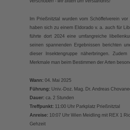
verschoben - wir bitten um Verständnis!
Im Prießnitztal wurden vom Schöffelverein vor
haben sich zu einem Eldorado v. a. auch für Li
führte dort 2024 eine umfangreiche libellenk
seinen spannenden Ergebnissen berichten und 
dieser Insektengruppe näherbringen. Zudem
Merkmale man beim Bestimmen der Arten beson
Wann:
04. Mai 2025
Führung:
Univ.-Doz. Mag. Dr. Andreas Chovane
Dauer:
ca. 2 Stunden
Treffpunkt:
11:00 Uhr Parkplatz Prießnitztal
Anreise:
10:07 Uhr Wien Meidling mit REX 1 Ric
Gehzeit