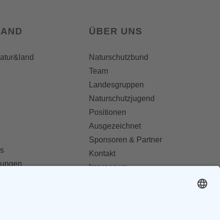
LAND
ÜBER UNS
natur&land
Naturschutzbund
Team
Landesgruppen
Naturschutzjugend
Positionen
Ausgezeichnet
Sponsoren & Partner
s
Kontakt
dungen
Impressum
Datenschutz
ionen abonnieren
AGB