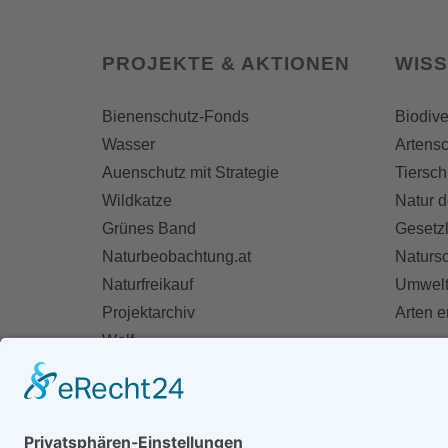
PROJEKTE & AKTIONEN
WIS
Bienenschutz-Fonds
Biodive
Wasser
Artensc
Auenschutz mit Strategie
Tiersch
Wildkatze
Natur d
Grünes Band
Gesetz
Naturbeobachtung.at
Naturs
Naturfreikauf
Umwelt
Projektarchiv
Arten 
Wolf
Fischotter
AKT
Ihre St