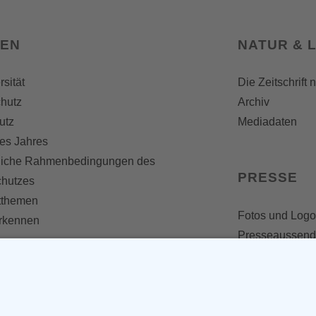
SEN
NATUR & 
rsität
Die Zeitschrift 
hutz
Archiv
utz
Mediadaten
es Jahres
liche Rahmenbedingungen des
PRESSE
chutzes
themen
Fotos und Logo
erkennen
Presseaussen
Presse
Presseinformat
IV WERDEN
imme zählt!