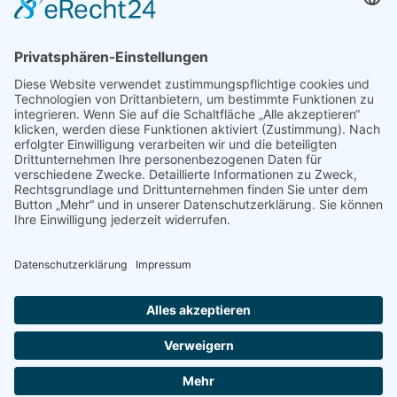
Mediadaten
PRESSE
Fotos und Logos
Presseaussendungen
Presse
Presseinformationen abonnieren
ÜBER UNS
Naturschutzbund
Team
Landesgruppen
Naturschutzjugend
Positionen
Ausgezeichnet
Sponsoren & Partner
Kontakt
Impressum
Datenschutz