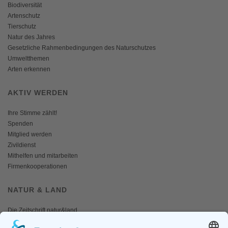
Biodiversität
Artenschutz
Tierschutz
Natur des Jahres
Gesetzliche Rahmenbedingungen des Naturschutzes
Umweltthemen
Arten erkennen
AKTIV WERDEN
Ihre Stimme zählt!
Spenden
Mitglied werden
Zivildienst
Mithelfen und mitarbeiten
Firmenkooperationen
NATUR & LAND
Die Zeitschrift natur&land
Archiv