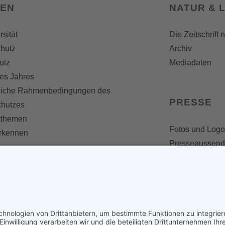
SEN
NATUR & 
rsität
Die Zeitschrift 
hutz
Archiv
utz
Mediadaten
es Jahres
liche Rahmenbedingungen des
PRESSE
chutzes
themen
Fotos und Logo
erkennen
Presseaussen
Presse
Presseinformat
IV WERDEN
imme zählt!
en