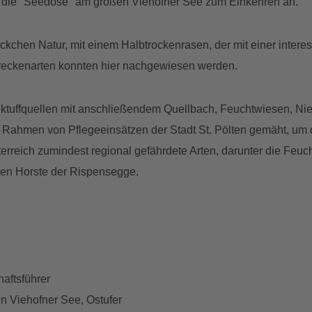
h die "Seedose" am großen Viehofner See zum Einkehren an.
eckchen Natur, mit einem Halbtrockenrasen, der mit einer inter
reckenarten konnten hier nachgewiesen werden.
ktuffquellen mit anschließendem Quellbach, Feuchtwiesen, N
Rahmen von Pflegeeinsätzen der Stadt St. Pölten gemäht, um d
erreich zumindest regional gefährdete Arten, darunter die Feu
igen Horste der Rispensegge.
aftsführer
n Viehofner See, Ostufer