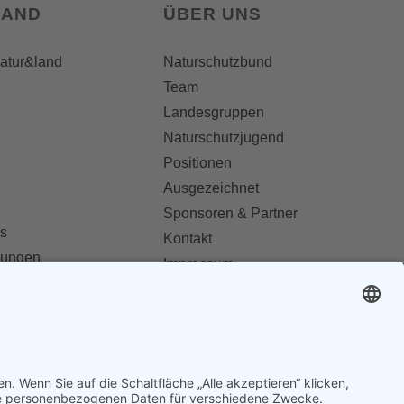
LAND
ÜBER UNS
natur&land
Naturschutzbund
Team
Landesgruppen
Naturschutzjugend
Positionen
Ausgezeichnet
Sponsoren & Partner
s
Kontakt
dungen
Impressum
Datenschutz
ionen abonnieren
AGB