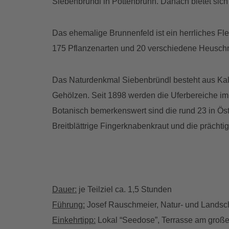
Siebenbründl in Pottenbrunn. Danach bietet sic
Das ehemalige Brunnenfeld ist ein herrliches Fl
175 Pflanzenarten und 20 verschiedene Heusch
Das Naturdenkmal Siebenbründl besteht aus Kal
Gehölzen. Seit 1898 werden die Uferbereiche im 
Botanisch bemerkenswert sind die rund 23 in Öst
Breitblättrige Fingerknabenkraut und die prächt
Dauer:
je Teilziel ca. 1,5 Stunden
Führung:
Josef Rauschmeier, Natur- und Landsch
Einkehrtipp:
Lokal “Seedose”, Terrasse am große