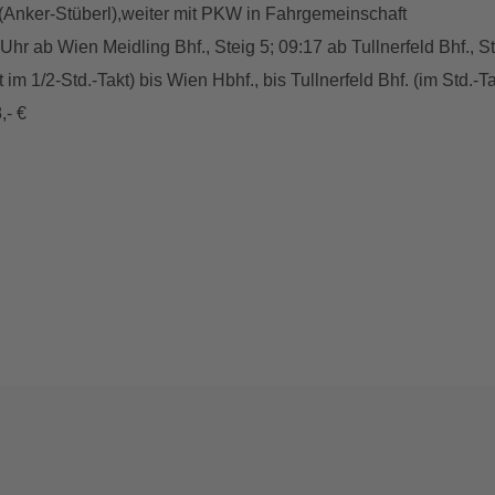
 (Anker-Stüberl),weiter mit PKW in Fahrgemeinschaft
hr ab Wien Meidling Bhf., Steig 5; 09:17 ab Tullnerfeld Bhf., S
im 1/2-Std.-Takt) bis Wien Hbhf., bis Tullnerfeld Bhf. (im Std.-Ta
,- €