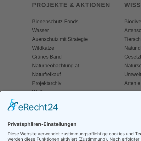
PROJEKTE & AKTIONEN
WIS
Bienenschutz-Fonds
Biodive
Wasser
Artensc
Auenschutz mit Strategie
Tiersch
Wildkatze
Natur d
Grünes Band
Gesetz
Naturbeobachtung.at
Naturs
Naturfreikauf
Umwelt
Projektarchiv
Arten 
Wolf
Fischotter
AKT
Ihre St
Spend