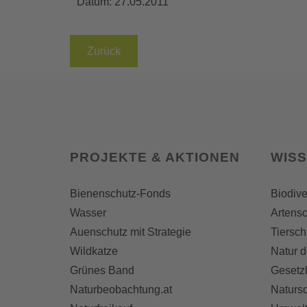
Datum:
27.05.2011
Zurück
PROJEKTE & AKTIONEN
WIS
Bienenschutz-Fonds
Biodive
Wasser
Artensc
Auenschutz mit Strategie
Tiersch
Wildkatze
Natur d
Grünes Band
Gesetz
Naturbeobachtung.at
Naturs