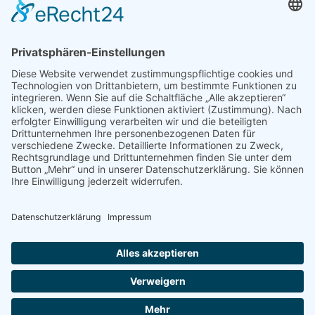
Mediadaten
PRESSE
Fotos und Logos
Presseaussendungen
Presse
Presseinformationen abonnieren
ÜBER UNS
Naturschutzbund
Team
Landesgruppen
Naturschutzjugend
Positionen
Ausgezeichnet
Sponsoren & Partner
Kontakt
Impressum
Datenschutz