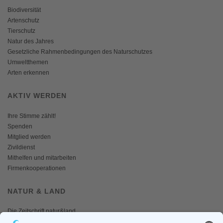
Biodiversität
Artenschutz
Tierschutz
Natur des Jahres
Gesetzliche Rahmenbedingungen des Naturschutzes
Umweltthemen
Arten erkennen
AKTIV WERDEN
Ihre Stimme zählt!
Spenden
Mitglied werden
Zivildienst
Mithelfen und mitarbeiten
Firmenkooperationen
NATUR & LAND
Die Zeitschrift natur&land
Archiv