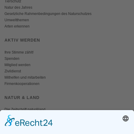
Tierschutz
Natur des Jahres
Gesetzliche Rahmenbedingungen des Naturschutzes
Umweltthemen
Arten erkennen
AKTIV WERDEN
Ihre Stimme zählt!
Spenden
Mitglied werden
Zivildienst
Mithelfen und mitarbeiten
Firmenkooperationen
NATUR & LAND
Die Zeitschrift natur&land
Archiv
Mediadaten