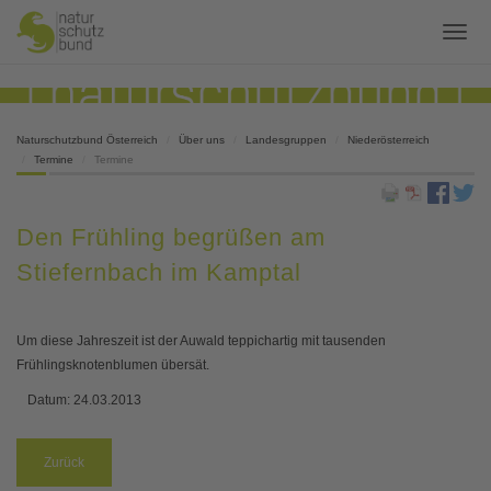
Naturschutzbund Österreich
Über uns
Landesgruppen
Niederösterreich
Termine
Termine
Den Frühling begrüßen am
Stiefernbach im Kamptal
Um diese Jahreszeit ist der Auwald teppichartig mit tausenden
Frühlingsknotenblumen übersät.
Datum:
24.03.2013
Zurück