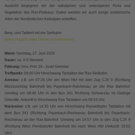
Aussicht begegnen wir der subalpinen und unteralpinen Flora und
Vegetation des Rax-Plateaus. Dabei werden wir auch einige endemische
Arten der Nordöstlichen Kalkalpen antreffen.
Berg- und Talfahrt mit der Seilbahn.
Wenn möglich, bitte Tickets vorreservieren.
Wann:
Samstag, 27. Juni 2026
Dauer:
ca. 4-5 Stunden
Führung:
Univ.-Prof. Dr.- Josef Greimler
Treffpunkt:
09:00 Uhr Hirschwang Talstation der Rax-Seilbahn
Anreise:
z.B. um 07:26 Uhr am Wien Hbf mit dem Zug CJX 9 (Richtung
Mürzzuschlag Bahnhof) bis Payerbach-Reichenau an der Rax Bahnhof.
Umstieg um 08:40 Uhr in den Bus 341 Richtung Schwarzau im Gebirge
Ortsmitte. Ankunft in Hirschwang Rax Talstation um 08:53 Uhr.
Rückreise:
z.B. um 14:35 Uhr von Hirschwang Raxseilbahn Talstation mit
dem Bus 341 (Richtung Payerbach-Reichenau Bahnhof) bis Payerbach-
Reichenau an der Rax Bahnhof. Umstieg um 14:57 Uhr in den Zug CJX 9
(Richtung Wien Floridsdorfer Bahnhof) bis nach Wien Hbf (Ankunft: 16:02
Uhr).