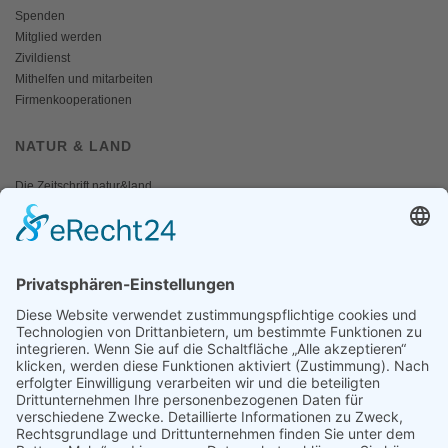
Spenden
Mitglied werden
Zivildienst
Mithelfen und mitarbeiten
Firmenkooperationen
NATUR & LAND
Die Zeitschrift natur&land
Archiv
Mediadaten
PRESSE
Fotos und Logos
Presseaussendungen
Presse
Presseinformationen abonnieren
ÜBER UNS