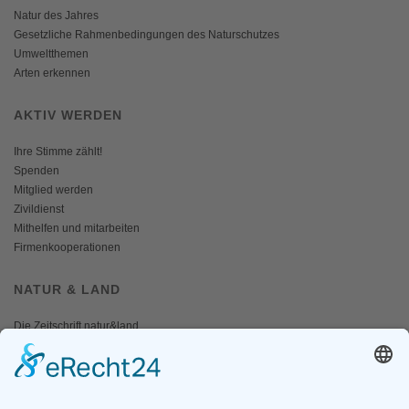
Natur des Jahres
Gesetzliche Rahmenbedingungen des Naturschutzes
Umweltthemen
Arten erkennen
AKTIV WERDEN
Ihre Stimme zählt!
Spenden
Mitglied werden
Zivildienst
Mithelfen und mitarbeiten
Firmenkooperationen
NATUR & LAND
Die Zeitschrift natur&land
Archiv
Mediadaten
PRESSE