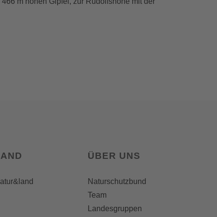
466 m hohen Gipfel, zur Rudolfshöhe mit der
LAND
ÜBER UNS
natur&land
Naturschutzbund
Team
Landesgruppen