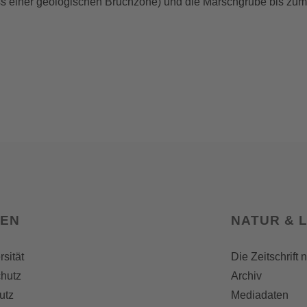
s einer geologischen Bruchzone) und die Marschgrube bis zum 
SEN
NATUR & 
rsität
Die Zeitschrift 
hutz
Archiv
utz
Mediadaten