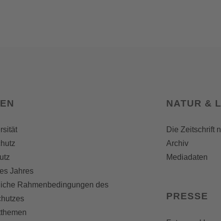
SEN
NATUR & 
rsität
Die Zeitschrift 
hutz
Archiv
utz
Mediadaten
es Jahres
liche Rahmenbedingungen des
PRESSE
chutzes
themen