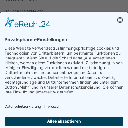
Die Zeitschrift natur&land
Archiv
Mediadaten
PRESSE
Fotos und Logos
Presseaussendungen
Presse
Presseinformationen abonnieren
ÜBER UNS
Naturschutzbund
Team
Landesgruppen
Naturschutzjugend
Positionen
Ausgezeichnet
Sponsoren & Partner