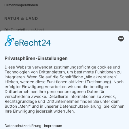
Firmenkooperationen
NATUR & LAND
Die Zeitschrift natur&land
Archiv
Mediadaten
PRESSE
Fotos und Logos
Presseaussendungen
Presse
Presseinformationen abonnieren
ÜBER UNS
Naturschutzbund
Team
Landesgruppen
Naturschutzjugend