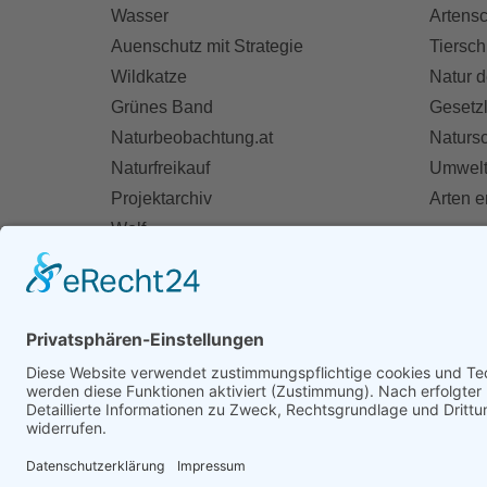
Wasser
Artensc
Auenschutz mit Strategie
Tiersch
Wildkatze
Natur d
Grünes Band
Gesetz
Naturbeobachtung.at
Naturs
Naturfreikauf
Umwelt
Projektarchiv
Arten 
Wolf
Fischotter
AKT
Ihre St
Spend
Mitglie
Zivildie
Mithelf