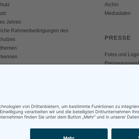
hutz
Archiv
utz
Mediadaten
es Jahres
liche Rahmenbedingungen des
PRESSE
chutzes
themen
Fotos und Logo
erkennen
Presseaussen
Presse
Presseinformat
IV WERDEN
imme zählt!
en
d werden
nst
en und mitarbeiten