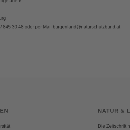
Vogelarten!
urg
64/ 845 30 48 oder per Mail burgenland@naturschutzbund.at
SEN
NATUR & 
rsität
Die Zeitschrift 