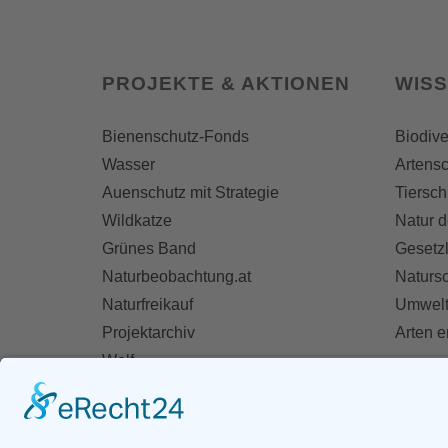
PROJEKTE & AKTIONEN
WIS
Bienenschutz-Fonds
Biodive
Wasser
Artensc
Auenschutz mit Strategie
Tiersch
Wildkatze
Natur d
Grünes Band
Gesetz
Naturbeobachtung.at
Naturs
Naturfreikauf
Umwelt
Projektarchiv
Arten 
Wolf
Fischotter
AKT