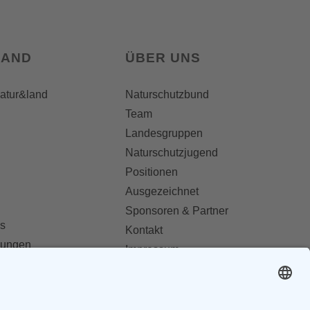
LAND
ÜBER UNS
natur&land
Naturschutzbund
Team
Landesgruppen
Naturschutzjugend
Positionen
Ausgezeichnet
Sponsoren & Partner
s
Kontakt
dungen
Impressum
Datenschutz
ionen abonnieren
AGB