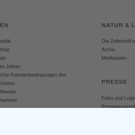
SEN
NATUR & 
rsität
Die Zeitschrift 
hutz
Archiv
utz
Mediadaten
es Jahres
liche Rahmenbedingungen des
PRESSE
chutzes
themen
Fotos und Logo
erkennen
Presseaussen
Presse
Presseinformat
IV WERDEN