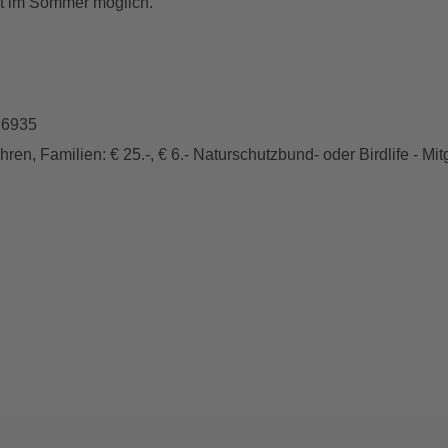
ist im Sommer möglich.
416935
ren, Familien: € 25.-, € 6.- Naturschutzbund- oder Birdlife - Mit