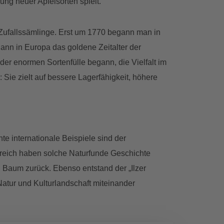
ung neuer Apfelsorten spielt.
Zufallssämlinge. Erst um 1770 begann man in
ann in Europa das goldene Zeitalter der
r enormen Sortenfülle begann, die Vielfalt im
Sie zielt auf bessere Lagerfähigkeit, höhere
e internationale Beispiele sind der
erreich haben solche Naturfunde Geschichte
n Baum zurück. Ebenso entstand der „Ilzer
atur und Kulturlandschaft miteinander