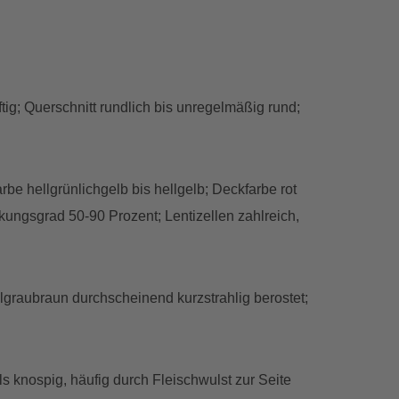
lftig; Querschnitt rundlich bis unregelmäßig rund;
farbe hellgrünlichgelb bis hellgelb; Deckfarbe rot
ckungsgrad 50-90 Prozent; Lentizellen zahlreich,
 hellgraubraun durchscheinend kurzstrahlig berostet;
eils knospig, häufig durch Fleischwulst zur Seite