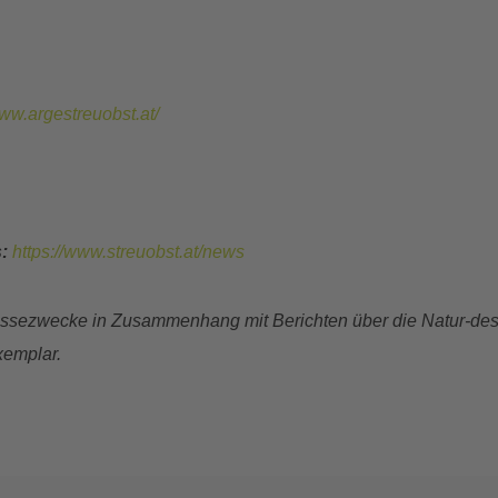
www.argestreuobst.at/
s:
https://www.streuobst.at/news
 Pressezwecke in Zusammenhang mit Berichten über die Natur-d
xemplar.