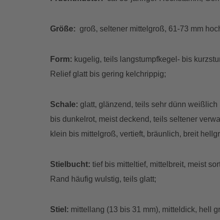
Größe:
groß, seltener mittelgroß, 61-73 mm hoc
Form:
kugelig, teils langstumpfkegel- bis kurzstu
Relief glatt bis gering kelchrippig;
Schale:
glatt, glänzend, teils sehr dünn weißlich 
bis dunkelrot, meist deckend, teils seltener verw
klein bis mittelgroß, vertieft, bräunlich, breit hellg
Stielbucht:
tief bis mitteltief, mittelbreit, meis
Rand häufig wulstig, teils glatt;
Stiel:
mittellang (13 bis 31 mm), mitteldick, hell g