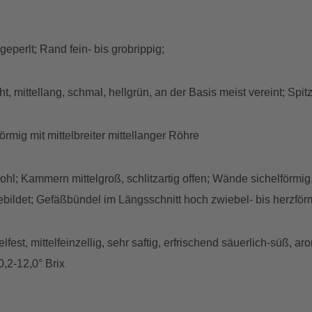
is geperlt; Rand fein- bis grobrippig;
t, mittellang, schmal, hellgrün, an der Basis meist vereint; Spi
rförmig mit mittelbreiter mittellanger Röhre
ohl; Kammern mittelgroß, schlitzartig offen; Wände sichelförmig,
gebildet; Gefäßbündel im Längsschnitt hoch zwiebel- bis herzför
elfest, mittelfeinzellig, sehr saftig, erfrischend säuerlich-süß, 
,2-12,0° Brix