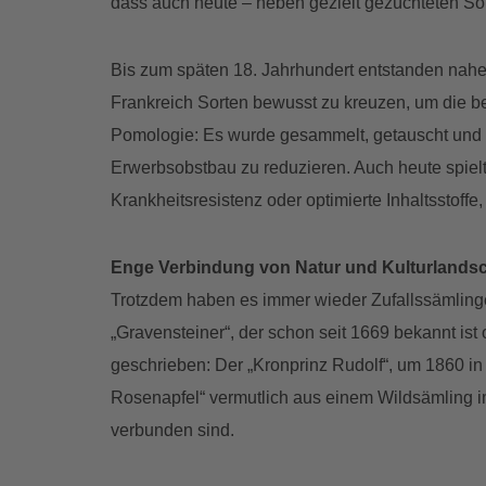
dass auch heute – neben gezielt gezüchteten Sort
Bis zum späten 18. Jahrhundert entstanden nahe
Frankreich Sorten bewusst zu kreuzen, um die be
Pomologie: Es wurde gesammelt, getauscht und g
Erwerbsobstbau zu reduzieren. Auch heute spielt
Krankheitsresistenz oder optimierte Inhaltsstoffe
Enge Verbindung von Natur und Kulturlandsc
Trotzdem haben es immer wieder Zufallssämlinge 
„Gravensteiner“, der schon seit 1669 bekannt is
geschrieben: Der „Kronprinz Rudolf“, um 1860 in
Rosenapfel“ vermutlich aus einem Wildsämling i
verbunden sind.