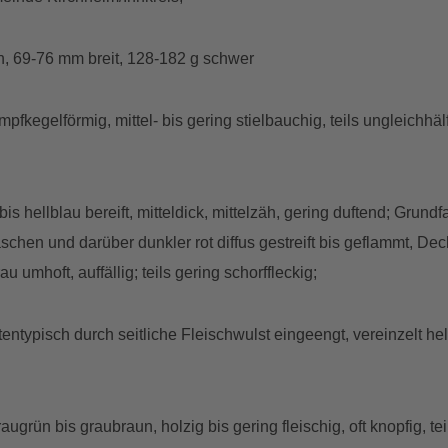
h, 69-76 mm breit, 128-182 g schwer
mpfkegelförmig, mittel- bis gering stielbauchig, teils ungleichhä
bis hellblau bereift, mitteldick, mittelzäh, gering duftend; Grund
aschen und darüber dunkler rot diffus gestreift bis geflammt, De
rau umhoft, auffällig; teils gering schorffleckig;
t sortentypisch durch seitliche Fleischwulst eingeengt, vereinzelt
raugrün bis graubraun, holzig bis gering fleischig, oft knopfig, t