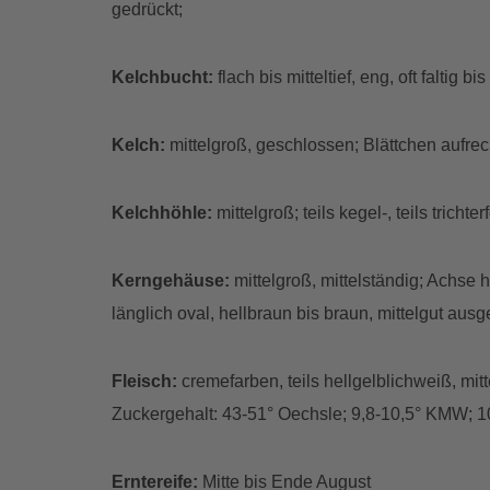
gedrückt;
Kelchbucht:
flach bis mitteltief, eng, oft faltig b
Kelch:
mittelgroß, geschlossen; Blättchen aufrech
Kelchhöhle:
mittelgroß; teils kegel-, teils trichte
Kerngehäuse:
mittelgroß, mittelständig; Achse h
länglich oval, hellbraun bis braun, mittelgut aus
Fleisch:
cremefarben, teils hellgelblichweiß, mitt
Zuckergehalt: 43-51° Oechsle; 9,8-10,5° KMW; 10
Erntereife:
Mitte bis
Ende August