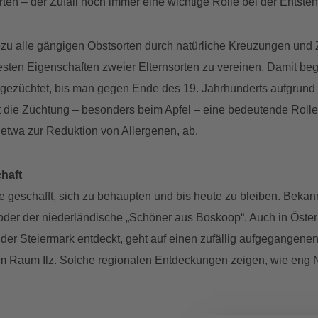
en – der Zufall noch immer eine wichtige Rolle bei der Entsteh
zu alle gängigen Obstsorten durch natürliche Kreuzungen und 
sten Eigenschaften zweier Elternsorten zu vereinen. Damit beg
ezüchtet, bis man gegen Ende des 19. Jahrhunderts aufgrund de
 die Züchtung – besonders beim Apfel – eine bedeutende Rolle: 
, etwa zur Reduktion von Allergenen, ab.
haft
geschafft, sich zu behaupten und bis heute zu bleiben. Bekannt
t oder der niederländische „Schöner aus Boskoop“. Auch in Öst
 der Steiermark entdeckt, geht auf einen zufällig aufgegangene
m Raum Ilz. Solche regionalen Entdeckungen zeigen, wie eng N