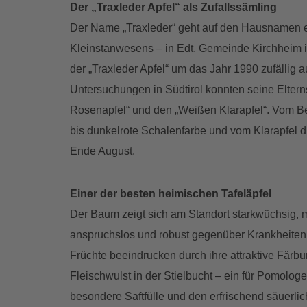
Der „Traxleder Apfel“ als Zufallssämling
Der Name „Traxleder“ geht auf den Hausnamen e
Kleinstanwesens – in Edt, Gemeinde Kirchheim im
der „Traxleder Apfel“ um das Jahr 1990 zufällig
Untersuchungen in Südtirol konnten seine Elterns
Rosenapfel“ und den „Weißen Klarapfel“. Vom B
bis dunkelrote Schalenfarbe und vom Klarapfel die
Ende August.
Einer der besten heimischen Tafeläpfel
Der Baum zeigt sich am Standort starkwüchsig, mi
anspruchslos und robust gegenüber Krankheiten,
Früchte beeindrucken durch ihre attraktive Färb
Fleischwulst in der Stielbucht – ein für Pomolo
besondere Saftfülle und den erfrischend säuerli