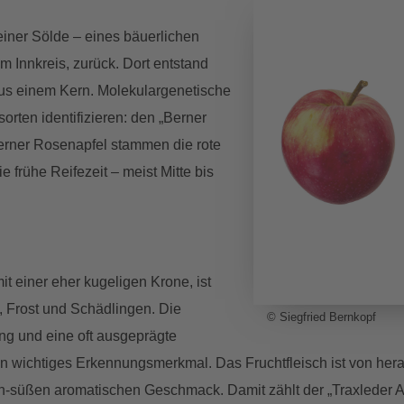
iner Sölde – eines bäuerlichen
 Innkreis, zurück. Dort entstand
 aus einem Kern. Molekulargenetische
orten identifizieren: den „Berner
erner Rosenapfel stammen die rote
 frühe Reifezeit – meist Mitte bis
t einer eher kugeligen Krone, ist
 Frost und Schädlingen. Die
© Siegfried Bernkopf
ung und eine oft ausgeprägte
gen wichtiges Erkennungsmerkmal. Das Fruchtfleisch ist von her
ch-süßen aromatischen Geschmack. Damit zählt der „Traxleder A