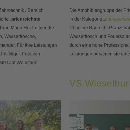
 Zahntechnik / Bereich
Die Amphibiengruppe der Pri
orie „
artenreichste
in der Kategorie „
engagiertes
 Frau Maria Hoi-Leitner die
Christine Baurecht-Pranzl ha
n, Wasserfrösche,
Wasserfrosch und Feuersalam
mander. Für ihre Leistungen
durch eine hohe Professional
rückfigur. Foto von
Leistungen bekamen sie ein
itzt auf Weibchen.
VS Wieselbur