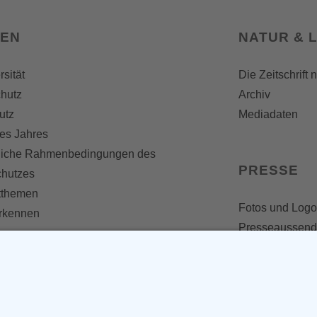
SEN
NATUR & 
rsität
Die Zeitschrift 
hutz
Archiv
utz
Mediadaten
es Jahres
liche Rahmenbedingungen des
PRESSE
chutzes
themen
Fotos und Logo
erkennen
Presseaussen
Presse
Presseinformat
IV WERDEN
imme zählt!