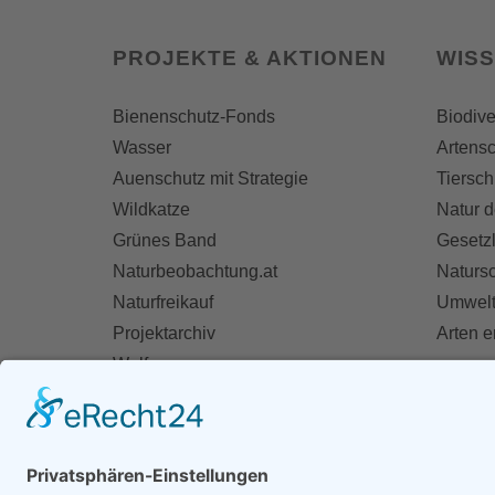
PROJEKTE & AKTIONEN
WIS
Bienenschutz-Fonds
Biodive
Wasser
Artensc
Auenschutz mit Strategie
Tiersch
Wildkatze
Natur d
Grünes Band
Gesetz
Naturbeobachtung.at
Naturs
Naturfreikauf
Umwelt
Projektarchiv
Arten 
Wolf
Fischotter
AKT
Ihre St