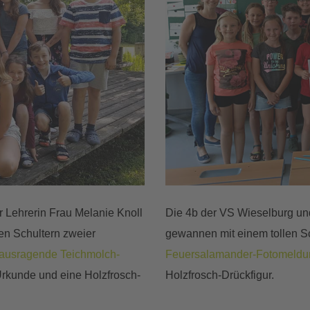
 Lehrerin Frau Melanie Knoll
Die 4b der VS Wieselburg und
den Schultern zweier
gewannen mit einem tollen S
ausragende Teichmolch-
Feuersalamander-Fotomeldu
 Urkunde und eine Holzfrosch-
Holzfrosch-Drückfigur.