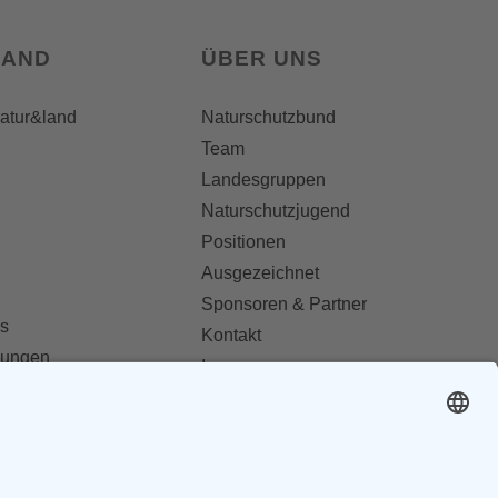
LAND
ÜBER UNS
natur&land
Naturschutzbund
Team
Landesgruppen
Naturschutzjugend
Positionen
Ausgezeichnet
Sponsoren & Partner
s
Kontakt
dungen
Impressum
Datenschutz
ionen abonnieren
AGB