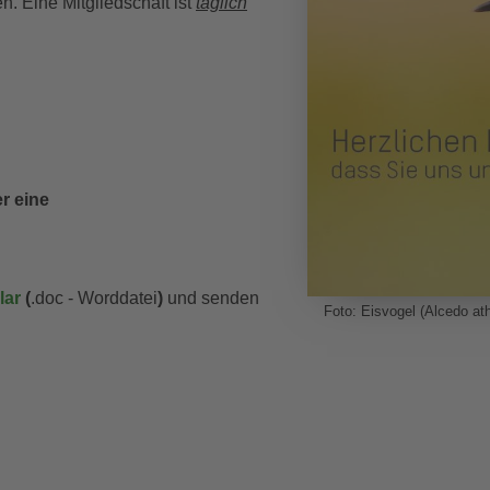
. Eine Mitgliedschaft ist
täglich
er eine
lar
(
.doc - Worddatei
)
und senden
Foto: Eisvogel (Alcedo at