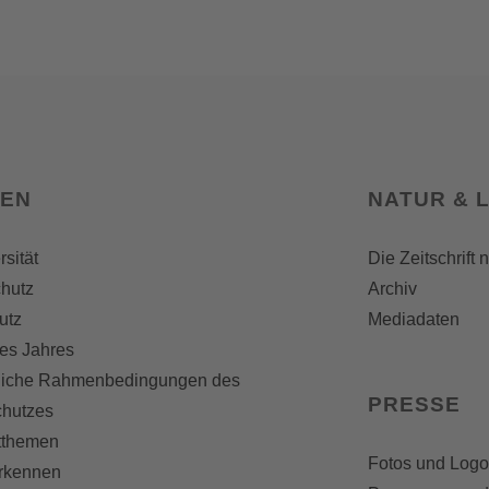
SEN
NATUR & 
rsität
Die Zeitschrift 
hutz
Archiv
utz
Mediadaten
es Jahres
liche Rahmenbedingungen des
PRESSE
chutzes
themen
Fotos und Logo
erkennen