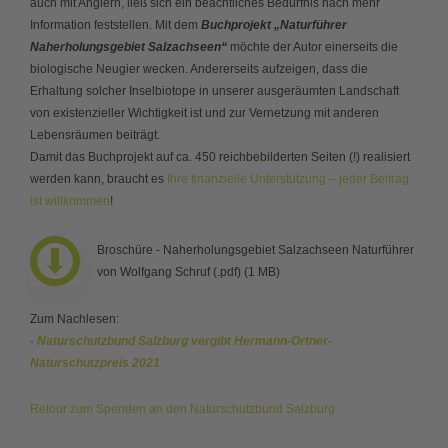
auch mit Anglern, ließ sich ein beachtliches Bedürfnis nach mehr
Information feststellen. Mit dem
Buchprojekt „Naturführer
Naherholungsgebiet Salzachseen“
möchte der Autor einerseits die
biologische Neugier wecken. Andererseits aufzeigen, dass die
Erhaltung solcher Inselbiotope in unserer ausgeräumten Landschaft
von existenzieller Wichtigkeit ist und zur Vernetzung mit anderen
Lebensräumen beiträgt.
Damit das Buchprojekt auf ca. 450 reichbebilderten Seiten (!) realisiert
werden kann, braucht es
Ihre finanzielle Unterstützung – jeder Beitrag
ist willkommen
!
Broschüre - Naherholungsgebiet Salzachseen Naturführer
von Wolfgang Schruf (.pdf) (1 MB)
Zum Nachlesen:
·
Naturschutzbund Salzburg vergibt Hermann-Ortner-
Naturschutzpreis 2021
Retour zum Spenden an den Naturschutzbund Salzburg