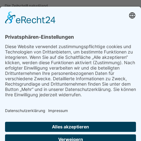
Die Zeitschrift natur&land
Archiv
Mediadaten
PRESSE
Fotos und Logos
Presseaussendungen
Presse
Presseinformationen abonnieren
ÜBER UNS
Naturschutzbund
Team
Landesgruppen
Naturschutzjugend
Positionen
Ausgezeichnet
Sponsoren & Partner
Kontakt