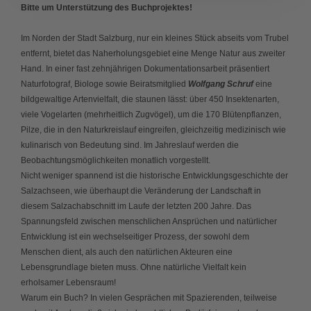
Bitte um Unterstützung des Buchprojektes!
Im Norden der Stadt Salzburg, nur ein kleines Stück abseits vom Trubel
entfernt, bietet das Naherholungsgebiet eine Menge Natur aus zweiter
Hand. In einer fast zehnjährigen Dokumentationsarbeit präsentiert
Naturfotograf, Biologe sowie Beiratsmitglied
Wolfgang Schruf
eine
bildgewaltige Artenvielfalt, die staunen lässt: über 450 Insektenarten,
viele Vogelarten (mehrheitlich Zugvögel), um die 170 Blütenpflanzen,
Pilze, die in den Naturkreislauf eingreifen, gleichzeitig medizinisch wie
kulinarisch von Bedeutung sind. Im Jahreslauf werden die
Beobachtungsmöglichkeiten monatlich vorgestellt.
Nicht weniger spannend ist die historische Entwicklungsgeschichte der
Salzachseen, wie überhaupt die Veränderung der Landschaft in
diesem Salzachabschnitt im Laufe der letzten 200 Jahre. Das
Spannungsfeld zwischen menschlichen Ansprüchen und natürlicher
Entwicklung ist ein wechselseitiger Prozess, der sowohl dem
Menschen dient, als auch den natürlichen Akteuren eine
Lebensgrundlage bieten muss. Ohne natürliche Vielfalt kein
erholsamer Lebensraum!
Warum ein Buch? In vielen Gesprächen mit Spazierenden, teilweise