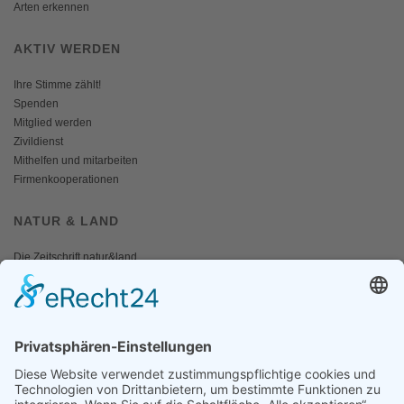
Arten erkennen
AKTIV WERDEN
Ihre Stimme zählt!
Spenden
Mitglied werden
Zivildienst
Mithelfen und mitarbeiten
Firmenkooperationen
NATUR & LAND
Die Zeitschrift natur&land
Archiv
Mediadaten
PRESSE
Fotos und Logos
Presseaussendungen