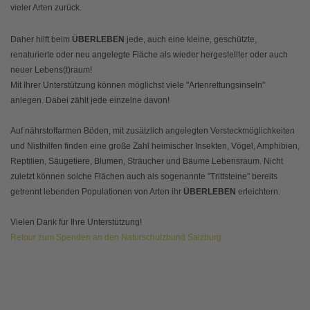
vieler Arten zurück.
Daher hilft beim
ÜBERLEBEN
jede, auch eine kleine, geschützte,
renaturierte oder neu angelegte Fläche als wieder hergestellter oder auch
neuer Lebens(t)raum!
Mit Ihrer Unterstützung können möglichst viele "Artenrettungsinseln"
anlegen. Dabei zählt jede einzelne davon!
Auf nährstoffarmen Böden, mit zusätzlich angelegten Versteckmöglichkeiten
und Nisthilfen finden eine große Zahl heimischer Insekten, Vögel, Amphibien,
Reptilien, Säugetiere, Blumen, Sträucher und Bäume Lebensraum. Nicht
zuletzt können solche Flächen auch als sogenannte "Trittsteine" bereits
getrennt lebenden Populationen von Arten ihr
ÜBERLEBEN
erleichtern.
Vielen Dank für Ihre Unterstützung!
Retour zum Spenden an den Naturschutzbund Salzburg