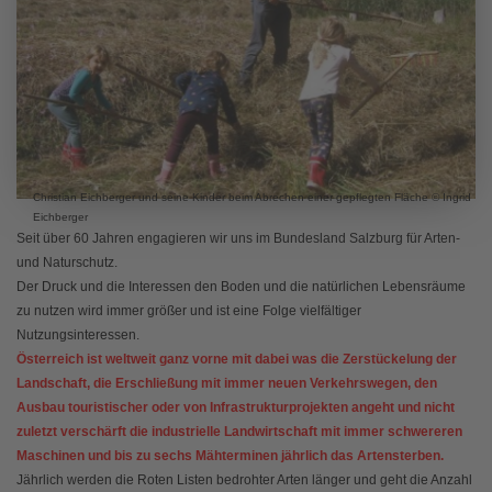
Christian Eichberger und seine Kinder beim Abrechen einer gepflegten Fläche © Ingrid
Eichberger
Seit über 60 Jahren engagieren wir uns im Bundesland Salzburg für Arten-
und Naturschutz.
Der Druck und die Interessen den Boden und die natürlichen Lebensräume
zu nutzen wird immer größer und ist eine Folge vielfältiger
Nutzungsinteressen.
Österreich ist weltweit ganz vorne mit dabei was die Zerstückelung der
Landschaft, die Erschließung mit immer neuen Verkehrswegen, den
Ausbau touristischer oder von Infrastrukturprojekten angeht und nicht
zuletzt verschärft die industrielle Landwirtschaft mit immer schwereren
Maschinen und bis zu sechs Mähterminen jährlich das Artensterben.
Jährlich werden die Roten Listen bedrohter Arten länger und geht die Anzahl