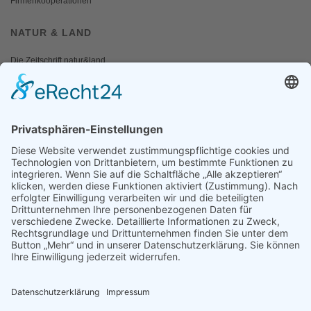
Firmenkooperationen
NATUR & LAND
Die Zeitschrift natur&land
Archiv
Mediadaten
PRESSE
Fotos und Logos
Presseaussendungen
Presse
Presseinformationen abonnieren
ÜBER UNS
Naturschutzbund
Team
Landesgruppen
Naturschutzjugend