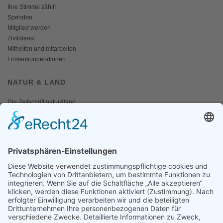
Ihre Stimme zählt!
Spenden
Mitglied werden
Zivildienst
Mithelfen und mitarbeiten
Firmenkooperationen
NATUR & LAND
Die Zeitschrift natur&land
Archiv
Mediadaten
PRESSE
Fotos und Logos
Presseaussendungen
Presse
Presseinformationen abonnieren
ÜBER UNS