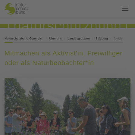
Naturschutzbund Österreich
Über uns
Landesgruppen
Salzburg
Aktivist
Mitmachen als Aktivist'in, Freiwilliger
oder als Naturbeobachter*in