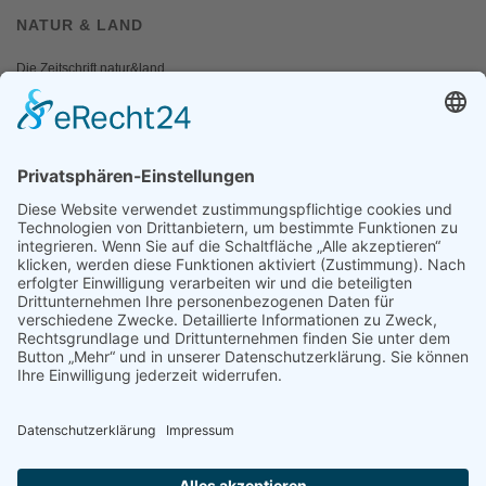
NATUR & LAND
Die Zeitschrift natur&land
Archiv
Mediadaten
PRESSE
Fotos und Logos
Presseaussendungen
Presse
Presseinformationen abonnieren
ÜBER UNS
Naturschutzbund
Team
Landesgruppen
Naturschutzjugend
Positionen
Ausgezeichnet