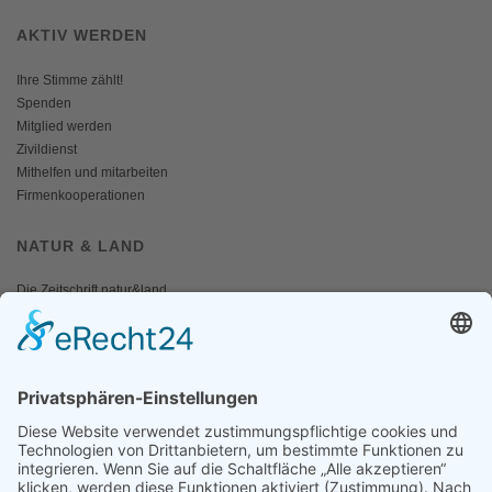
AKTIV WERDEN
Ihre Stimme zählt!
Spenden
Mitglied werden
Zivildienst
Mithelfen und mitarbeiten
Firmenkooperationen
NATUR & LAND
Die Zeitschrift natur&land
Archiv
Mediadaten
PRESSE
Fotos und Logos
Presseaussendungen
Presse