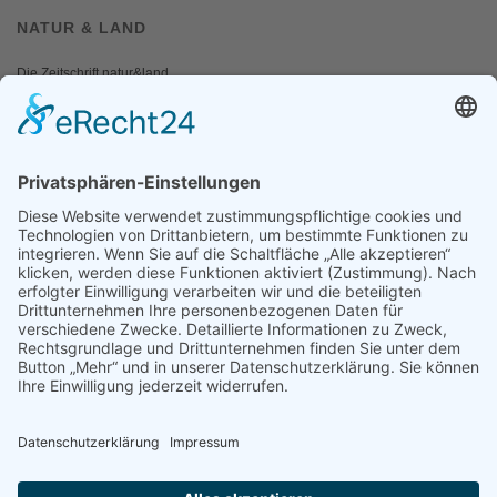
NATUR & LAND
Die Zeitschrift natur&land
Archiv
Mediadaten
PRESSE
Fotos und Logos
Presseaussendungen
Presse
Presseinformationen abonnieren
ÜBER UNS
Naturschutzbund
Team
Landesgruppen
Naturschutzjugend
Positionen
Ausgezeichnet