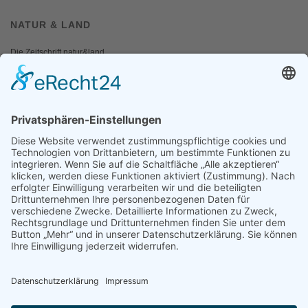
NATUR & LAND
Die Zeitschrift natur&land
Archiv
Mediadaten
PRESSE
Fotos und Logos
Presseaussendungen
Presse
Presseinformationen abonnieren
ÜBER UNS
Naturschutzbund
Team
Landesgruppen
Naturschutzjugend
Positionen