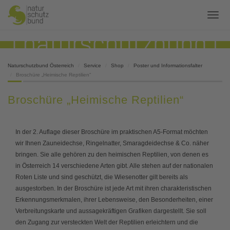
Naturschutzbund Österreich
Service
Shop
Poster und Informationsfalter
Broschüre „Heimische Reptilien“
Broschüre „Heimische Reptilien“
In der 2. Auflage dieser Broschüre im praktischen A5-Format möchten
wir Ihnen Zauneidechse, Ringelnatter, Smaragdeidechse & Co. näher
bringen. Sie alle gehören zu den heimischen Reptilien, von denen es
in Österreich 14 verschiedene Arten gibt. Alle stehen auf der nationalen
Roten Liste und sind geschützt, die Wiesenotter gilt bereits als
ausgestorben. In der Broschüre ist jede Art mit ihren charakteristischen
Erkennungsmerkmalen, ihrer Lebensweise, den Besonderheiten, einer
Verbreitungskarte und aussagekräftigen Grafiken dargestellt. Sie soll
den Zugang zur versteckten Welt der Reptilien erleichtern und die