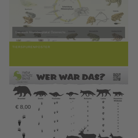
Das erste Amphibienplakat Österreichs…
TIERSPURENPOSTER
€
8,00