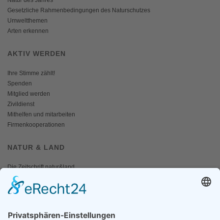
Gesetzliche Rahmenbedingungen des Naturschutzes
Umweltthemen
Arten erkennen
AKTIV WERDEN
Ihre Stimme zählt!
Spenden
Mitglied werden
Zivildienst
Mithelfen und mitarbeiten
Firmenkooperationen
NATUR & LAND
Die Zeitschrift natur&land
Archiv
Mediadaten
PRESSE