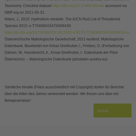
Taxonomy. Checklist dataset
https://doi.org/10.15468/39omei
accessed via
GBIF.org on 2021-05-31.
Nitare, J., 2015:
Hydnellum mirabile
. The IUCN Red List of Threatened
Species 2015: e.T70408415A70408439.
https://dx.doi.org/10.2305/IUCN.UK.2015-4.RLTS.T70408415A70408439.en
Österreichische Mykologische Gesellschaft, 2021-laufend: Mykologische
Datenbank. Bearbeitet von Krisai-Greilhuber, I., Friebes, G. (Fortsetzung von
Dämon, W., Hausknecht, A., Krisai-Greilhuber, I.: Datenbank der Pilze
Österreichs). – Mykologische Datenbank (pilzdaten-austria.eu)
Sämtliche Inhalte (Fotos ausschließlich mit Copyright) dürfen für Berichte
über die Arten des Jahres verwendet werden. Wir freuen uns über ein
Belegexemplar!
Zurück