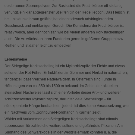
des braunen Sporenpulvers. Zur Basis sind die Fruchtkörper oft stielartig
verjüngt, ein klar abgegrenzter Stiel fehlt in der Regel jedoch. Das Fleisch ist
hell- bis dunkelbraun gefärbt, hat einen schwach adstringierenden
Geschmack und mehlartigen Geruch. Die Konsistenz der Fruchtkörper ist
relativ weich, aber dennoch zäh wie bei vielen anderen Korkstachelingen
auch. Die Art wächst an ihren Fundorten gerne in größeren Gruppen bzw.
Reihen und ist daher leicht zu entdecken.
Lebensweise
Der Striegelige Korkstacheling ist ein Mykorrhizapilz der Fichte und etwas
seltener der Rot-Föhre. Er fruktifiziert im Sommer und Herbst in naturnahen,
tendenziell basenreichen Nadelwäldern. In Österreich sind Funde in
Höhenlagen von ca. 850 bis 1500 m bekannt. Im Gebiet der aktuellen
steirischen Nachweise lässt sich eine Vorliebe dieser Art – und weiterer
schützenswerter Mykorrhizapilze, darunter viele Stachelinge – für
südexponierte Hänge beobachten, jedoch ist dies keine Voraussetzung, wie
ein Nachweis vom „Sonnbühel-Nordhang“ in Kärnten zeigt.
Wälder mit Vorkommen des Striegeligen Korkstachelings sind oftmals
Lebensraum für zahlreiche weitere seltene und gefährdete Pilzarten. Am
Südhang des Schwarzkogels in der Weststeiermark konnten u. a. die