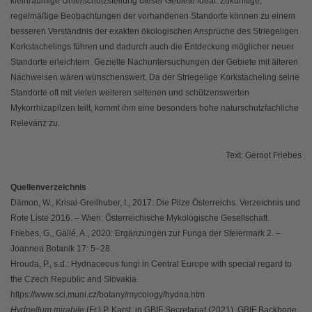
kleinräumige Unterschutzstellung dieser Gebiete ideal. Zukünftige,
regelmäßige Beobachtungen der vorhandenen Standorte können zu einem
besseren Verständnis der exakten ökologischen Ansprüche des Striegeligen
Korkstachelings führen und dadurch auch die Entdeckung möglicher neuer
Standorte erleichtern. Gezielte Nachuntersuchungen der Gebiete mit älteren
Nachweisen wären wünschenswert. Da der Striegelige Korkstacheling seine
Standorte oft mit vielen weiteren seltenen und schützenswerten
Mykorrhizapilzen teilt, kommt ihm eine besonders hohe naturschutzfachliche
Relevanz zu.
Text: Gernot Friebes
Quellenverzeichnis
Dämon, W., Krisai-Greilhuber, I., 2017: Die Pilze Österreichs. Verzeichnis und
Rote Liste 2016. – Wien: Österreichische Mykologische Gesellschaft.
Friebes, G., Gallé, A., 2020: Ergänzungen zur Funga der Steiermark 2. –
Joannea Botanik 17: 5–28.
Hrouda, P., s.d.: Hydnaceous fungi in Central Europe with special regard to
the Czech Republic and Slovakia.
https://www.sci.muni.cz/botany/mycology/hydna.htm
Hydnellum mirabile
(Fr.) P. Karst. in GBIF Secretariat (2021). GBIF Backbone