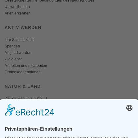
Gesetzliche Rahmenbedingungen des Naturschutzes
Umweltthemen
Arten erkennen
AKTIV WERDEN
Ihre Stimme zählt!
Spenden
Mitglied werden
Zivildienst
Mithelfen und mitarbeiten
Firmenkooperationen
NATUR & LAND
Die Zeitschrift natur&land
Archiv
Mediadaten
PRESSE