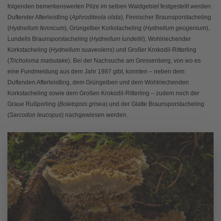
folgenden bemerkenswerten Pilze im selben Waldgebiet festgestellt werden:
Duftender Afterleistling (
Aphroditeola olida
), Finnischer Braunsporstacheling
(
Hydnellum fennicum
), Grüngelber Korkstacheling (
Hydnellum geogenium
),
Lundells Braunsporstacheling (
Hydnellum lundellii
), Wohlriechender
Korkstacheling (
Hydnellum suaveolens
) und Großer Krokodil-Ritterling
(
Tricholoma matsutake
). Bei der Nachsuche am Gressenberg, von wo es
eine Fundmeldung aus dem Jahr 1987 gibt, konnten – neben dem
Duftenden Afterleistling, dem Grüngelben und dem Wohlriechenden
Korkstacheling sowie dem Großen Krokodil-Ritterling – zudem noch der
Graue Rußporling (
Boletopsis grisea
) und der Glatte Braunsporstacheling
(
Sarcodon leucopus
) nachgewiesen werden.