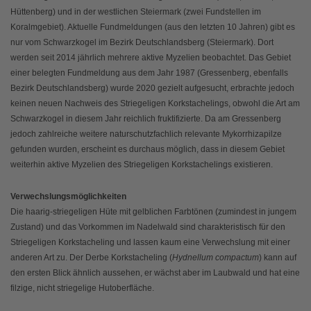
Hüttenberg) und in der westlichen Steiermark (zwei Fundstellen im
Koralmgebiet). Aktuelle Fundmeldungen (aus den letzten 10 Jahren) gibt es
nur vom Schwarzkogel im Bezirk Deutschlandsberg (Steiermark). Dort
werden seit 2014 jährlich mehrere aktive Myzelien beobachtet. Das Gebiet
einer belegten Fundmeldung aus dem Jahr 1987 (Gressenberg, ebenfalls
Bezirk Deutschlandsberg) wurde 2020 gezielt aufgesucht, erbrachte jedoch
keinen neuen Nachweis des Striegeligen Korkstachelings, obwohl die Art am
Schwarzkogel in diesem Jahr reichlich fruktifizierte. Da am Gressenberg
jedoch zahlreiche weitere naturschutzfachlich relevante Mykorrhizapilze
gefunden wurden, erscheint es durchaus möglich, dass in diesem Gebiet
weiterhin aktive Myzelien des Striegeligen Korkstachelings existieren.
Verwechslungsmöglichkeiten
Die haarig-striegeligen Hüte mit gelblichen Farbtönen (zumindest in jungem
Zustand) und das Vorkommen im Nadelwald sind charakteristisch für den
Striegeligen Korkstacheling und lassen kaum eine Verwechslung mit einer
anderen Art zu. Der Derbe Korkstacheling (
Hydnellum compactum
) kann auf
den ersten Blick ähnlich aussehen, er wächst aber im Laubwald und hat eine
filzige, nicht striegelige Hutoberfläche.