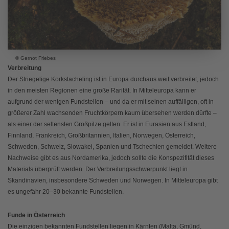
© Gernot Friebes
Verbreitung
Der Striegelige Korkstacheling ist in Europa durchaus weit verbreitet, jedoch
in den meisten Regionen eine große Rarität. In Mitteleuropa kann er
aufgrund der wenigen Fundstellen – und da er mit seinen auffälligen, oft in
größerer Zahl wachsenden Fruchtkörpern kaum übersehen werden dürfte –
als einer der seltensten Großpilze gelten. Er ist in Eurasien aus Estland,
Finnland, Frankreich, Großbritannien, Italien, Norwegen, Österreich,
Schweden, Schweiz, Slowakei, Spanien und Tschechien gemeldet. Weitere
Nachweise gibt es aus Nordamerika, jedoch sollte die Konspezifität dieses
Materials überprüft werden. Der Verbreitungsschwerpunkt liegt in
Skandinavien, insbesondere Schweden und Norwegen. In Mitteleuropa gibt
es ungefähr 20–30 bekannte Fundstellen.
Funde in Österreich
Die einzigen bekannten Fundstellen liegen in Kärnten (Malta, Gmünd,