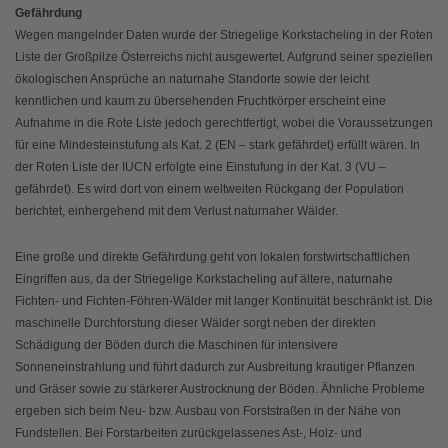
Gefährdung
Wegen mangelnder Daten wurde der Striegelige Korkstacheling in der Roten
Liste der Großpilze Österreichs nicht ausgewertet. Aufgrund seiner speziellen
ökologischen Ansprüche an naturnahe Standorte sowie der leicht
kenntlichen und kaum zu übersehenden Fruchtkörper erscheint eine
Aufnahme in die Rote Liste jedoch gerechtfertigt, wobei die Voraussetzungen
für eine Mindesteinstufung als Kat. 2 (EN – stark gefährdet) erfüllt wären. In
der Roten Liste der IUCN erfolgte eine Einstufung in der Kat. 3 (VU –
gefährdet). Es wird dort von einem weltweiten Rückgang der Population
berichtet, einhergehend mit dem Verlust naturnaher Wälder.
Eine große und direkte Gefährdung geht von lokalen forstwirtschaftlichen
Eingriffen aus, da der Striegelige Korkstacheling auf ältere, naturnahe
Fichten- und Fichten-Föhren-Wälder mit langer Kontinuität beschränkt ist. Die
maschinelle Durchforstung dieser Wälder sorgt neben der direkten
Schädigung der Böden durch die Maschinen für intensivere
Sonneneinstrahlung und führt dadurch zur Ausbreitung krautiger Pflanzen
und Gräser sowie zu stärkerer Austrocknung der Böden. Ähnliche Probleme
ergeben sich beim Neu- bzw. Ausbau von Forststraßen in der Nähe von
Fundstellen. Bei Forstarbeiten zurückgelassenes Ast-, Holz- und