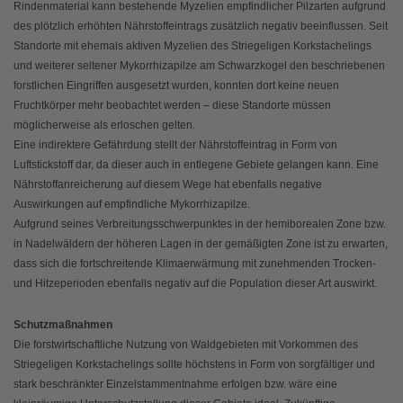
Rindenmaterial kann bestehende Myzelien empfindlicher Pilzarten aufgrund
des plötzlich erhöhten Nährstoffeintrags zusätzlich negativ beeinflussen. Seit
Standorte mit ehemals aktiven Myzelien des Striegeligen Korkstachelings
und weiterer seltener Mykorrhizapilze am Schwarzkogel den beschriebenen
forstlichen Eingriffen ausgesetzt wurden, konnten dort keine neuen
Fruchtkörper mehr beobachtet werden – diese Standorte müssen
möglicherweise als erloschen gelten.
Eine indirektere Gefährdung stellt der Nährstoffeintrag in Form von
Luftstickstoff dar, da dieser auch in entlegene Gebiete gelangen kann. Eine
Nährstoffanreicherung auf diesem Wege hat ebenfalls negative
Auswirkungen auf empfindliche Mykorrhizapilze.
Aufgrund seines Verbreitungsschwerpunktes in der hemiborealen Zone bzw.
in Nadelwäldern der höheren Lagen in der gemäßigten Zone ist zu erwarten,
dass sich die fortschreitende Klimaerwärmung mit zunehmenden Trocken-
und Hitzeperioden ebenfalls negativ auf die Population dieser Art auswirkt.
Schutzmaßnahmen
Die forstwirtschaftliche Nutzung von Waldgebieten mit Vorkommen des
Striegeligen Korkstachelings sollte höchstens in Form von sorgfältiger und
stark beschränkter Einzelstammentnahme erfolgen bzw. wäre eine