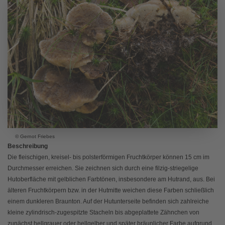
© Gernot Friebes
Beschreibung
Die fleischigen, kreisel- bis polsterförmigen Fruchtkörper können 15 cm im
Durchmesser erreichen. Sie zeichnen sich durch eine filzig-striegelige
Hutoberfläche mit gelblichen Farbtönen, insbesondere am Hutrand, aus. Bei
älteren Fruchtkörpern bzw. in der Hutmitte weichen diese Farben schließlich
einem dunkleren Braunton. Auf der Hutunterseite befinden sich zahlreiche
kleine zylindrisch-zugespitzte Stacheln bis abgeplattete Zähnchen von
zunächst hellgrauer oder hellgelber und später bräunlicher Farbe aufgrund