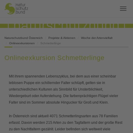
Naturschutzbund Österreich
Projekte & Aktionen
Woche der Artenvielfalt
Onlineexkursionen
Schmetterlinge
Onlineexkursion Schmetterlinge
Mit ihrem spannenden Lebenszyklus, bei dem aus einer scheinbar
leblosen Puppe ein schillernder Falter schlüpft, gelten sie in
unterschiedlichen Kulturen als Sinnbild für Unsterblichkeit,
Wiedergeburt oder Auferstehung. Die farbenprächtigen Flügel vieler
Falter sind im Sommer absolute Hingucker für Groß und Klein.
In Österreich sind aktuell 4071 Schmetterlingsarten aus 78 Familien
erfasst. Davon werden 215 Arten zu den Tagfaltern und der große Rest
zu den Nachtfaltern gezählt. Leider befinden sich weltweit viele