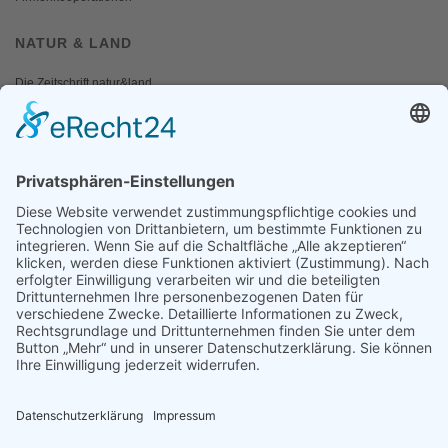
NATUR & LAND
Die Zeitschrift natur&land
Archiv
Mediadaten
PRESSE
Fotos und Logos
Presseaussendungen
Presse
Presseinformationen abonnieren
ÜBER UNS
Naturschutzbund
Team
Landesgruppen
Naturschutzjugend
Positionen