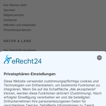
Ihre Stimme zählt!
Spenden
Mitglied werden
Zivildienst
Mithelfen und mitarbeiten
Firmenkooperationen
NATUR & LAND
Die Zeitschrift natur&land
Archiv
Mediadaten
PRESSE
Fotos und Logos
Presseaussendungen
Presse
Presseinformationen abonnieren