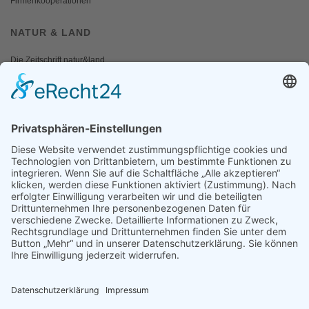
Firmenkooperationen
NATUR & LAND
Die Zeitschrift natur&land
Archiv
Mediadaten
PRESSE
Fotos und Logos
Presseaussendungen
Presse
Presseinformationen abonnieren
ÜBER UNS
Naturschutzbund
Team
Landesgruppen
Naturschutzjugend