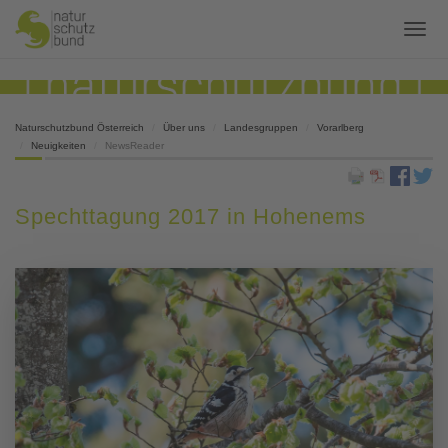
Naturschutzbund Österreich
Über uns
Landesgruppen
Vorarlberg
Neuigkeiten
NewsReader
Spechttagung 2017 in Hohenems