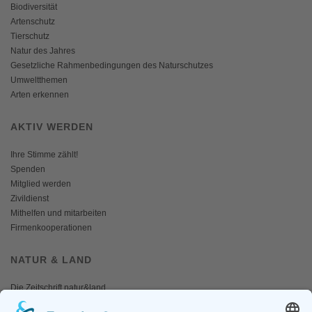
Biodiversität
Artenschutz
Tierschutz
Natur des Jahres
Gesetzliche Rahmenbedingungen des Naturschutzes
Umweltthemen
Arten erkennen
AKTIV WERDEN
Ihre Stimme zählt!
Spenden
Mitglied werden
Zivildienst
Mithelfen und mitarbeiten
Firmenkooperationen
NATUR & LAND
Die Zeitschrift natur&land
Archiv