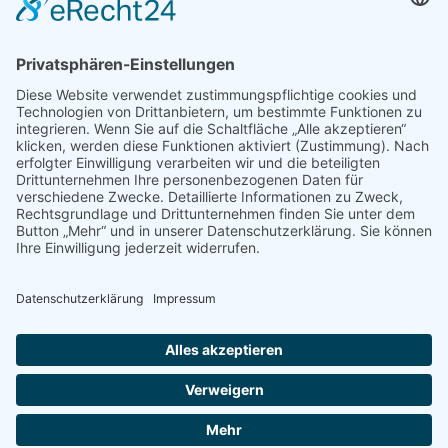
Mediadaten
PRESSE
Fotos und Logos
Presseaussendungen
Presse
Presseinformationen abonnieren
ÜBER UNS
Naturschutzbund
Team
Landesgruppen
Naturschutzjugend
Positionen
Ausgezeichnet
Sponsoren & Partner
Kontakt
Impressum
Datenschutz