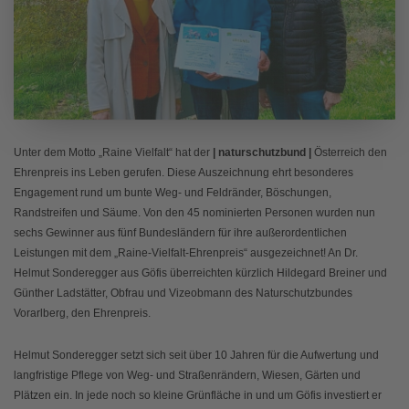
Unter dem Motto „Raine Vielfalt“ hat der
| naturschutzbund |
Österreich den
Ehrenpreis ins Leben gerufen. Diese Auszeichnung ehrt besonderes
Engagement rund um bunte Weg- und Feldränder, Böschungen,
Randstreifen und Säume. Von den 45 nominierten Personen wurden nun
sechs Gewinner aus fünf Bundesländern für ihre außerordentlichen
Leistungen mit dem „Raine-Vielfalt-Ehrenpreis“ ausgezeichnet! An Dr.
Helmut Sonderegger aus Göfis überreichten kürzlich Hildegard Breiner und
Günther Ladstätter, Obfrau und Vizeobmann des Naturschutzbundes
Vorarlberg, den Ehrenpreis.
Helmut Sonderegger setzt sich seit über 10 Jahren für die Aufwertung und
langfristige Pflege von Weg- und Straßenrändern, Wiesen, Gärten und
Plätzen ein. In jede noch so kleine Grünfläche in und um Göfis investiert er