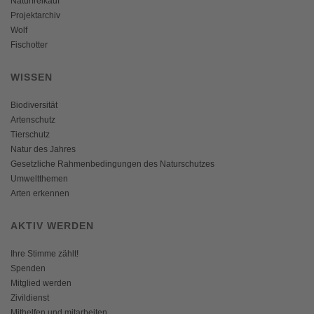
Naturfreikauf
Projektarchiv
Wolf
Fischotter
WISSEN
Biodiversität
Artenschutz
Tierschutz
Natur des Jahres
Gesetzliche Rahmenbedingungen des Naturschutzes
Umweltthemen
Arten erkennen
AKTIV WERDEN
Ihre Stimme zählt!
Spenden
Mitglied werden
Zivildienst
Mithelfen und mitarbeiten