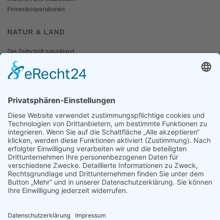
Firmenkooperationen
NATUR & LAND
Die Zeitschrift natur&land
Archiv
Mediadaten
PRESSE
Fotos und Logos
Presseaussendungen
Presse
Presseinformationen abonnieren
ÜBER UNS
Naturschutzbund
Team
Landesgruppen
Naturschutzjugend