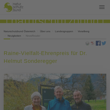
Naturschutzbund Österreich
Über uns
Landesgruppen
Vorarlberg
Neuigkeiten
NewsReader
Raine-Vielfalt-Ehrenpreis für Dr.
Helmut Sonderegger