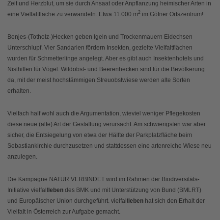
Zeit und Herzblut, um sie durch Ansaat oder Anpflanzung heimischer Arten in
2
eine Vielfaltfläche zu verwandeln. Etwa 11.000 m
im Göfner Ortszentrum!
Benjes-(Totholz-)Hecken geben Igeln und Trockenmauern Eidechsen
Unterschlupf. Vier Sandarien fördern Insekten, gezielte Vielfaltflächen
wurden für Schmetterlinge angelegt. Aber es gibt auch Insektenhotels und
Nisthilfen für Vögel. Wildobst- und Beerenhecken sind für die Bevölkerung
da, mit der meist hochstämmigen Streuobstwiese werden alte Sorten
erhalten.
Vielfach half wohl auch die Argumentation, wieviel weniger Pflegekosten
diese neue (alte) Art der Gestaltung verursacht. Am schwierigsten war aber
sicher, die Entsiegelung von etwa der Hälfte der Parkplatzfläche beim
Sebastiankirchle durchzusetzen und stattdessen eine artenreiche Wiese neu
anzulegen.
Die Kampagne NATUR VERBINDET wird im Rahmen der Biodiversitäts-
Initiative vielfalt
leben
des BMK und mit Unterstützung von Bund (BMLRT)
und Europäischer Union durchgeführt. vielfalt
leben
hat sich den Erhalt der
Vielfalt in Österreich zur Aufgabe gemacht.