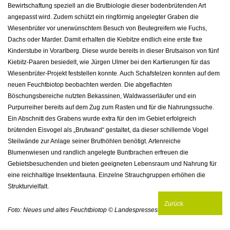
Bewirtschaftung speziell an die Brutbiologie dieser bodenbrütenden Art
angepasst wird. Zudem schützt ein ringförmig angelegter Graben die
Wiesenbrüter vor unerwünschtem Besuch von Beutegreifern wie Fuchs,
Dachs oder Marder. Damit erhalten die Kiebitze endlich eine erste fixe
Kinderstube in Vorarlberg. Diese wurde bereits in dieser Brutsaison von fünf
Kiebitz-Paaren besiedelt, wie Jürgen Ulmer bei den Kartierungen für das
Wiesenbrüter-Projekt feststellen konnte. Auch Schafstelzen konnten auf dem
neuen Feuchtbiotop beobachten werden. Die abgeflachten
Böschungsbereiche nutzten Bekassinen, Waldwasserläufer und ein
Purpurreiher bereits auf dem Zug zum Rasten und für die Nahrungssuche.
Ein Abschnitt des Grabens wurde extra für den im Gebiet erfolgreich
brütenden Eisvogel als „Brutwand“ gestaltet, da dieser schillernde Vogel
Steilwände zur Anlage seiner Bruthöhlen benötigt. Artenreiche
Blumenwiesen und randlich angelegte Buntbrachen erfreuen die
Gebietsbesuchenden und bieten geeigneten Lebensraum und Nahrung für
eine reichhaltige Insektenfauna. Einzelne Strauchgruppen erhöhen die
Strukturvielfalt.
Zurück
Foto: Neues und altes Feuchtbiotop © Landespressestelle Vorarlberg