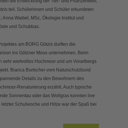
en die Entwicklung der Tier- und Pflanzenwelt.
is teil. Schülerinnen und Schüler erkundeten
z, Anna Waibel, MSc, Ökologie Institut und
Mösle und Schubbas.
rojektes am BORG Götzis durften die
rsion ins Götzner Moos unternehmen. Beim
n sehr wertvolles Hochmoor und um Vorarlbergs
jekt. Bianca Burtscher vom Naturschutzbund
 spannende Details zu den Bewohnern des
chmoor-Renaturierung erzählt. Auch typische
ende Sonnentau oder das Wollgras konnten live
 letzter Schulwoche und Hitze war der Spaß bei