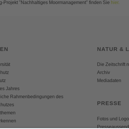
eg-Projekt "Nachhaltiges Moormanagement" finden Sie
hier.
SEN
NATUR & 
rsität
Die Zeitschrift 
hutz
Archiv
utz
Mediadaten
es Jahres
liche Rahmenbedingungen des
PRESSE
chutzes
themen
Fotos und Logo
erkennen
Presseaussen