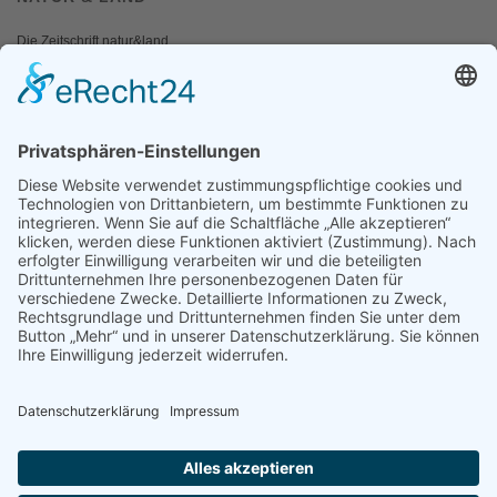
Die Zeitschrift natur&land
Archiv
Mediadaten
PRESSE
Fotos und Logos
Presseaussendungen
Presse
Presseinformationen abonnieren
ÜBER UNS
Naturschutzbund
Team
Landesgruppen
Naturschutzjugend
Positionen
Ausgezeichnet
Sponsoren & Partner