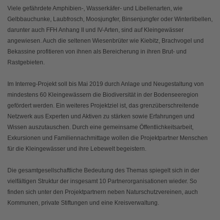
Viele gefährdete Amphibien-, Wasserkäfer- und Libellenarten, wie
Gelbbauchunke, Laubfrosch, Moosjungfer, Binsenjungfer oder Winterlibellen,
darunter auch FFH Anhang II und IV-Arten, sind auf Kleingewässer
angewiesen. Auch die seltenen Wiesenbrüter wie Kiebitz, Brachvogel und
Bekassine profitieren von ihnen als Bereicherung in ihren Brut- und
Rastgebieten.
Im Interreg-Projekt soll bis Mai 2019 durch Anlage und Neugestaltung von
mindestens 60 Kleingewässern die Biodiversität in der Bodenseeregion
gefördert werden. Ein weiteres Projektziel ist, das grenzüberschreitende
Netzwerk aus Experten und Aktiven zu stärken sowie Erfahrungen und
Wissen auszutauschen. Durch eine gemeinsame Öffentlichkeitsarbeit,
Exkursionen und Familiennachmittage wollen die Projektpartner Menschen
für die Kleingewässer und ihre Lebewelt begeistern.
Die gesamtgesellschaftliche Bedeutung des Themas spiegelt sich in der
vielfältigen Struktur der insgesamt 10 Partnerorganisationen wieder. So
finden sich unter den Projektpartnern neben Naturschutzvereinen, auch
Kommunen, private Stiftungen und eine Kreisverwaltung.