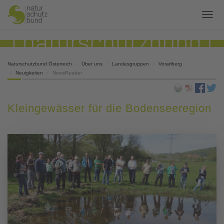
Naturschutzbund Österreich
Über uns
Landesgruppen
Vorarlberg
Neuigkeiten
NewsReader
Kleingewässer für die Bodenseeregion