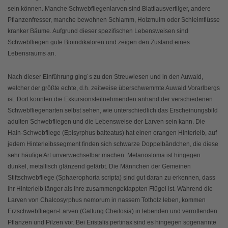
sein können. Manche Schwebfliegenlarven sind Blattlausvertilger, andere
Pflanzenfresser, manche bewohnen Schlamm, Holzmulm oder Schleimflüsse
kranker Bäume. Aufgrund dieser spezifischen Lebensweisen sind
Schwebfliegen gute Bioindikatoren und zeigen den Zustand eines
Lebensraums an.
Nach dieser Einführung ging´s zu den Streuwiesen und in den Auwald,
welcher der größte echte, d.h. zeitweise überschwemmte Auwald Vorarlbergs
ist. Dort konnten die Exkursionsteilnehmenden anhand der verschiedenen
Schwebfliegenarten selbst sehen, wie unterschiedlich das Erscheinungsbild
adulten Schwebfliegen und die Lebensweise der Larven sein kann. Die
Hain-Schwebfliege (Episyrphus balteatus) hat einen orangen Hinterleib, auf
jedem Hinterleibssegment finden sich schwarze Doppelbändchen, die diese
sehr häufige Art unverwechselbar machen. Melanostoma ist hingegen
dunkel, metallisch glänzend gefärbt. Die Männchen der Gemeinen
Stiftschwebfliege (Sphaerophoria scripta) sind gut daran zu erkennen, dass
ihr Hinterleib länger als ihre zusammengeklappten Flügel ist. Während die
Larven von Chalcosyrphus nemorum in nassem Totholz leben, kommen
Erzschwebfliegen-Larven (Gattung Cheilosia) in lebenden und verrottenden
Pflanzen und Pilzen vor. Bei Eristalis pertinax sind es hingegen sogenannte