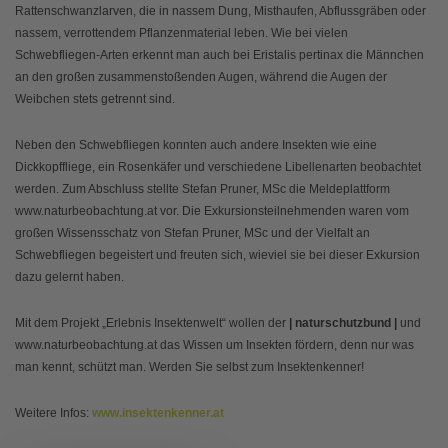
Rattenschwanzlarven, die in nassem Dung, Misthaufen, Abflussgräben oder
nassem, verrottendem Pflanzenmaterial leben. Wie bei vielen
Schwebfliegen-Arten erkennt man auch bei Eristalis pertinax die Männchen
an den großen zusammenstoßenden Augen, während die Augen der
Weibchen stets getrennt sind.
Neben den Schwebfliegen konnten auch andere Insekten wie eine
Dickkopffliege, ein Rosenkäfer und verschiedene Libellenarten beobachtet
werden. Zum Abschluss stellte Stefan Pruner, MSc die Meldeplattform
www.naturbeobachtung.at vor. Die Exkursionsteilnehmenden waren vom
großen Wissensschatz von Stefan Pruner, MSc und der Vielfalt an
Schwebfliegen begeistert und freuten sich, wieviel sie bei dieser Exkursion
dazu gelernt haben.
Mit dem Projekt „Erlebnis Insektenwelt“ wollen der
| naturschutzbund |
und
www.naturbeobachtung.at das Wissen um Insekten fördern, denn nur was
man kennt, schützt man. Werden Sie selbst zum Insektenkenner!
Weitere Infos:
www.insektenkenner.at