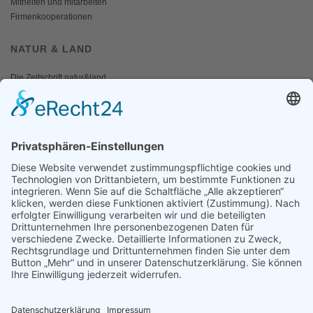
Mithelfen und mitarbeiten
Firmenkooperationen
NATUR & LAND
Die Zeitschrift natur&land
Archiv
Mediadaten
PRESSE
Fotos und Logos
Presseaussendungen
Presse
Presseinformationen abonnieren
ÜBER UNS
Naturschutzbund
Team
Landesgruppen