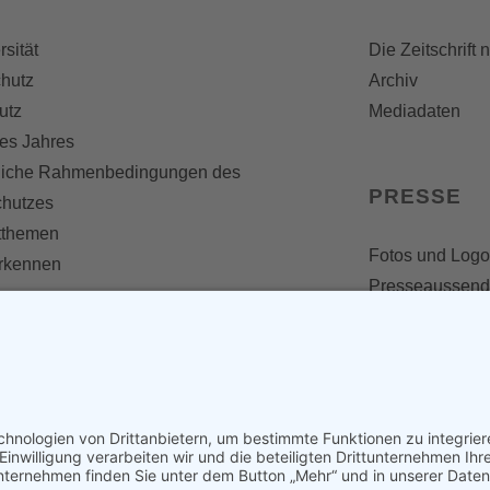
rsität
Die Zeitschrift 
hutz
Archiv
utz
Mediadaten
es Jahres
liche Rahmenbedingungen des
PRESSE
chutzes
themen
Fotos und Logo
erkennen
Presseaussen
Presse
Presseinformat
IV WERDEN
imme zählt!
en
d werden