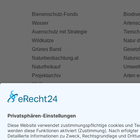
Bienenschutz-Fonds
Biodive
Wasser
Artensc
Auenschutz mit Strategie
Tiersch
Wildkatze
Natur d
Grünes Band
Gesetz
Naturbeobachtung.at
Naturs
Naturfreikauf
Umwelt
Projektarchiv
Arten 
Wolf
Fischotter
AKT
Ihre St
Spend
Mitglie