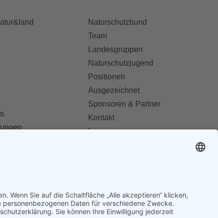
natur&land
Naturschutzbund
Team
Landesgruppen
Naturschutzjugend
Positionen
Ausgezeichnet
Sponsoren & Partner
s
Kontakt
dungen
Impressum
Datenschutz
ionen abonnieren
AGB