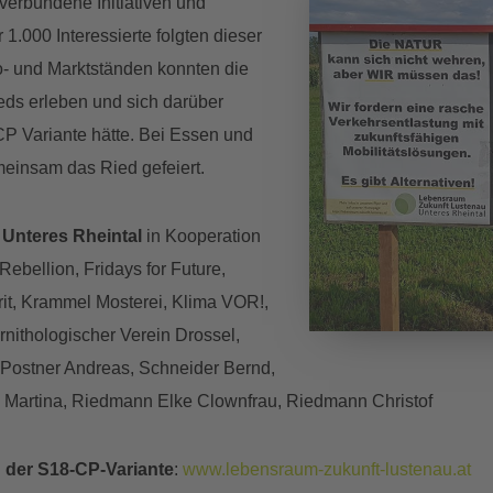
erbundene Initiativen und
1.000 Interessierte folgten dieser
o- und Marktständen konnten die
eds erleben und sich darüber
CP Variante hätte. Bei Essen und
meinsam das Ried gefeiert.
 Unteres Rheintal
in Kooperation
Rebellion, Fridays for Future,
rit, Krammel Mosterei, Klima VOR!,
rnithologischer Verein Drossel,
, Postner Andreas, Schneider Bernd,
n Martina, Riedmann Elke Clownfrau, Riedmann Christof
 der S18-CP-Variante
:
www.lebensraum-zukunft-lustenau.at