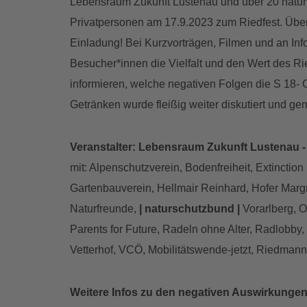
Lebensraum Zukunft Lustenau und über 20 naturv
Privatpersonen am 17.9.2023 zum Riedfest. Über 
Einladung! Bei Kurzvorträgen, Filmen und an Inf
Besucher*innen die Vielfalt und den Wert des Ri
informieren, welche negativen Folgen die S 18- 
Getränken wurde fleißig weiter diskutiert und ge
Veranstalter: Lebensraum Zukunft Lustenau -
mit: Alpenschutzverein, Bodenfreiheit, Extinction 
Gartenbauverein, Hellmair Reinhard, Hofer Marg
Naturfreunde,
| naturschutzbund |
Vorarlberg, O
Parents for Future, Radeln ohne Alter, Radlobby
Vetterhof, VCÖ, Mobilitätswende-jetzt, Riedman
Weitere Infos zu den negativen Auswirkungen