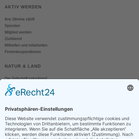
AKTIV WERDEN
Ihre Stimme zählt!
Spenden
Mitglied werden
Zivildienst
Mithelfen und mitarbeiten
Firmenkooperationen
NATUR & LAND
Die Zeitschrift natur&land
Archiv
Mediadaten
PRESSE
Fotos und Logos
Presseaussendungen
Presse
Presseinformationen abonnieren