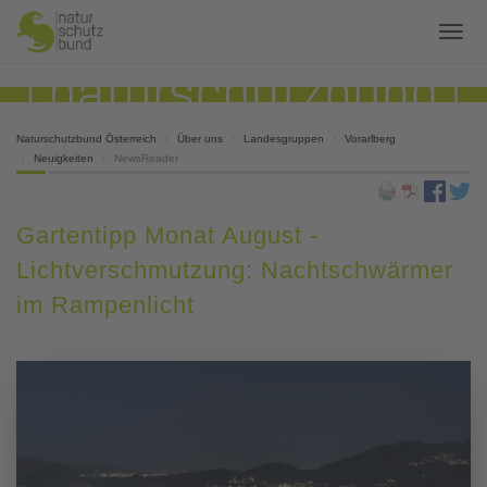
Naturschutzbund Österreich
Über uns
Landesgruppen
Vorarlberg
Neuigkeiten
NewsReader
Gartentipp Monat August -
Lichtverschmutzung: Nachtschwärmer
im Rampenlicht