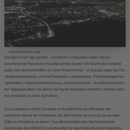
Oberes Rheintal © umg
Die Nacht zum Tag machen – künstliche Lichtquellen haben dieses
anscheinende Paradoxon Realität werden lassen. Die Nacht wird weltweit
jedes Jahr durchschnittlich um zwei Prozent heller – in Europa sogar um 5%.
Straßenbeleuchtung, Licht auf Fassaden, Lichtwerbung, Flutlichtanlagen bei
Sportstätten, Innenraumbeleuchtung, Autoscheinwerfer - Kunstlicht lässt uns
die Tagesaktivitäten bis spät in die Nacht verlängern und führt, mitunter auch
nur scheinbar, zu mehr Sicherheit.
Gut zu erkennen ist die Zunahme an Kunstlicht an der Abnahme der
sichtbaren Sterne am Firmament. Die Milchstraße ist nur noch an wenigen
Orten in Vorarlberg zu sehen. Das Verschwinden des Sternenhimmels
veranlasste die UNESCO, verantwortlich für das Weltkulturerbe-Programm,